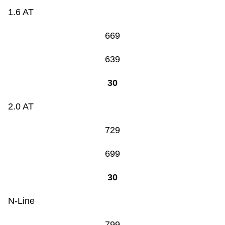
1.6 AT
669
639
30
2.0 AT
729
699
30
N-Line
799