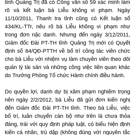
tỉnh Quảng Trị đã có Công văn số 59 xác minh làm
rõ và kết luận bà Liễu không vi phạm. Ngày
11/10/2011, Thanh tra tỉnh cũng có Kết luận số
434/KL-TTr, nêu rõ bà Liễu không vi phạm như
trong đơn nặc danh. Nhưng đến ngày 3/12/2011,
Giám đốc Đài PT-TH tỉnh Quảng Trị mới có Quyết
định số 84/QĐ-PTTH về bố trí công tác viên chức
cho bà Liễu với nhiệm vụ làm chuyên viên theo dõi
quản lý tài sản và những công việc liên quan khác
do Trưởng Phòng Tổ chức Hành chính điều hành.
Do quyền lợi, danh dự bị xâm phạm nghiêm trọng
nên ngày 2/2/2012, bà Liễu đã gửi đơn kiến nghị
đến Giám đốc Đài PT-TH tỉnh. Theo bà Liễu, việc
bố trí, luân chuyển cán bộ như trên là chưa thỏa
đáng, trái với quy định pháp luật, có biểu hiện định
kiến cá nhân, trù dập (không đúng với nguyên tắc