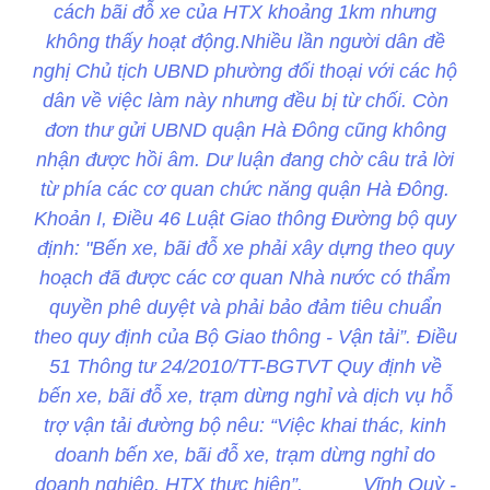
cách bãi đỗ xe của HTX khoảng 1km nhưng
không thấy hoạt động.Nhiều lần người dân đề
nghị Chủ tịch UBND phường đối thoại với các hộ
dân về việc làm này nhưng đều bị từ chối. Còn
đơn thư gửi UBND quận Hà Đông cũng không
nhận được hồi âm. Dư luận đang chờ câu trả lời
từ phía các cơ quan chức năng quận Hà Đông.
Khoản I, Điều 46 Luật Giao thông Đường bộ quy
định: "Bến xe, bãi đỗ xe phải xây dựng theo quy
hoạch đã được các cơ quan Nhà nước có thẩm
quyền phê duyệt và phải bảo đảm tiêu chuẩn
theo quy định của Bộ Giao thông - Vận tải”. Điều
51 Thông tư 24/2010/TT-BGTVT Quy định về
bến xe, bãi đỗ xe, trạm dừng nghỉ và dịch vụ hỗ
trợ vận tải đường bộ nêu: “Việc khai thác, kinh
doanh bến xe, bãi đỗ xe, trạm dừng nghỉ do
doanh nghiệp, HTX thực hiện”. Vĩnh Quỳ -