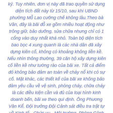
ký. Tuy nhiên, đơn vị này đã trao quyền sử dụng
diện tích đất này từ 15/10, sau khi UBND
phường Mỗ Lao cưỡng chế không lâu.Theo bà
Vân, đây là bãi đỗ xe gồm nhiều hoạt động như
trông giữ, bảo dưỡng, sửa chữa nhưng chỉ có 1
cổng vào duy nhất khá nhỏ. Toàn bộ diện tích
bao bọc 4 xung quanh là các nhà dân đã xây
dựng kiên cố, không có khoảng không liền kề.
Nếu nhìn thông thường, 39 căn hộ xây dựng kiên
cố liền kề như tường rào của bãi xe. Tất cả điểm
đó không bảo đảm an toàn về cháy nổ khi có sự
cố. Mặt khác, các thiết kế của bãi xe không bảo
đảm yêu cầu về vệ sinh, phòng cháy, chữa cháy
là các điều kiện cần và đủ của loại hình kinh
doanh bến, bãi xe theo qui định. Ông Phương
Văn Kể, Đội trưởng Đội Cảnh sát điều tra trật tự
về Kinh tế - Chức vụ - Môi trường, Phòng Cảnh