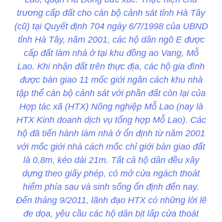
trương cấp đất cho cán bộ cảnh sát tỉnh Hà Tây
(cũ) tại Quyết định 704 ngày 6/7/1998 của UBND
tỉnh Hà Tây, năm 2001, các hộ dân ngõ E được
cấp đất làm nhà ở tại khu đồng ao Vang, Mỗ
Lao. Khi nhận đất trên thực địa, các hộ gia đình
được bàn giao 11 mốc giới ngăn cách khu nhà
tập thể cán bộ cảnh sát với phần đất còn lại của
Hợp tác xã (HTX) Nông nghiệp Mỗ Lao (nay là
HTX Kinh doanh dịch vụ tổng hợp Mỗ Lao). Các
hộ đã tiến hành làm nhà ở ổn định từ năm 2001
với mốc giới nhà cách mốc chỉ giới bàn giao đất
là 0,8m, kéo dài 21m. Tất cả hộ dân đều xây
dựng theo giấy phép, có mở cửa ngách thoát
hiểm phía sau và sinh sống ổn định đến nay.
Đến tháng 9/2011, lãnh đạo HTX có những lời lẽ
đe dọa, yêu cầu các hộ dân bịt lấp cửa thoát