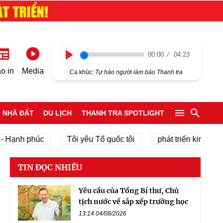
00:00
04:23
Play
o in
Media
Ca khúc:
Tự hào người làm báo Thanh tra
NHÀ ĐẤT
DU LỊCH
THANH TRA SPOTLIGHT
Hạnh phúc
Tôi yêu Tổ quốc tôi
phát triển kinh tế tư n
TIN ĐỌC NHIỀU
Yêu cầu của Tổng Bí thư, Chủ
tịch nước về sắp xếp trường học
13:14 04/08/2026