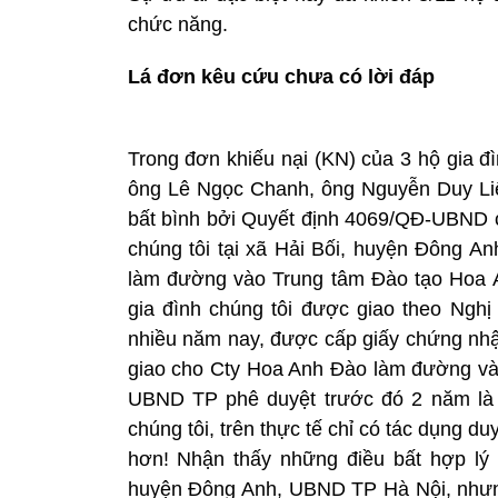
chức năng.
Lá đơn kêu cứu chưa có lời đáp
Trong đơn khiếu nại (KN) của 3 hộ gia đ
ông Lê Ngọc Chanh, ông Nguyễn Duy Liêm
bất bình bởi Quyết định 4069/QĐ-UBND 
chúng tôi tại xã Hải Bối, huyện Đông A
làm đường vào Trung tâm Đào tạo Hoa A
gia đình chúng tôi được giao theo Nghị 
nhiều năm nay, được cấp giấy chứng nhậ
giao cho Cty Hoa Anh Đào làm đường vào
UBND TP phê duyệt trước đó 2 năm là vô
chúng tôi, trên thực tế chỉ có tác dụng d
hơn! Nhận thấy những điều bất hợp lý
huyện Đông Anh, UBND TP Hà Nội, nhưng