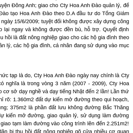
 huyện Đông Anh; giao cho Cty Hoa Anh Đào quản lý, để
Đào tạo Hoa Anh Đào theo D.A đầu tư do Tổng Giám
5 ngày 15/6/2009; tuyệt đối không được xây dựng công
ao lại ngay và không được đền bù, hỗ trợ. Quyết định
hu hồi là đất nông nghiệp giao cho các hộ gia đình theo
n lý, các hộ gia đình, cá nhân đang sử dụng vào mục
phức tạp là do, Cty Hoa Anh Đào ngày nay chính là Cty
ó nghĩa là trong vòng 3 năm (2007 - 2009), Cty Hoa
cơ sở dạy nghề và dạy tiếng Nhật đến 2 lần! Lần thứ
 chỉ rõ: 1.360m2 đất dự kiến mở đường theo qui hoạch,
ung; 375m2 là phần đất lưu không đường Bắc Thăng
 dự kiến mở đường, giao quản lý, sử dụng làm đường
ất giao tạm làm đường vào công trình lên đến 2.251m2!
dân bị thu hồi đất nông nghiệp gõ cửa nhiều cơ quan