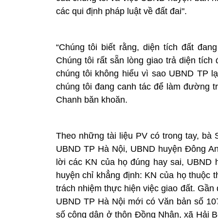
các qui định pháp luật về đất đai".
“Chúng tôi biết rằng, diện tích đất đa
Chúng tôi rất sẵn lòng giao trả diện tí
chúng tôi không hiểu vì sao UBND TP lạ
chúng tôi đang canh tác để làm đường tr
Chanh băn khoăn.
Theo những tài liệu PV có trong tay, bà
UBND TP Hà Nội, UBND huyện Đông Anh v
lời các KN của họ đúng hay sai, UBND
huyện chỉ khẳng định: KN của họ thuộc 
trách nhiệm thực hiện việc giao đất. Gầ
UBND TP Hà Nội mới có Văn bản số 107
số công dân ở thôn Đồng Nhân, xã Hải B