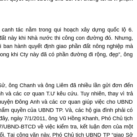
ng canh tác nằm trong qui hoạch xây dựng quốc lộ 6.
ch đất này khi Nhà nước thi công con đường đó. Nhưng,
i ban hành quyết định giao phần đất nông nghiệp mà
ong khi Cty này đã có phần đường đi rộng, đẹp”, ông
 Sử, ông Chanh và ông Liêm đã nhiều lần gửi đơn đến
à các cơ quan T.Ư kêu cứu. Tuy nhiên, thay vì trả
 huyện Đông Anh và các cơ quan giúp việc cho UBND
thẩm quyền của UBND TP. Và, các hộ gia đình phải có
n đây, ngày 7/1/2011, ông Vũ Hồng Khanh, Phó Chủ tịch
/UBND-BTCD về việc kiểm tra, kết luận đơn của một
ối. Tại công văn này, Phó Chủ tịch UBND TP “giao Sở