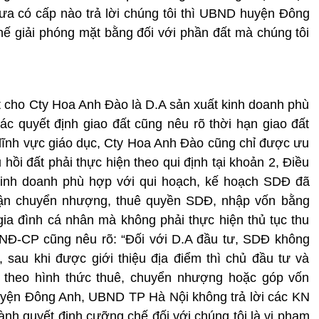
 chưa có cấp nào trả lời chúng tôi thì UBND huyện Đông
ế giải phóng mặt bằng đối với phần đất mà chúng tôi
ất cho Cty Hoa Anh Đào là D.A sản xuất kinh doanh phù
c quyết định giao đất cũng nêu rõ thời hạn giao đất
 lĩnh vực giáo dục, Cty Hoa Anh Đào cũng chỉ được ưu
 hồi đất phải thực hiện theo qui định tại khoản 2, Điều
 kinh doanh phù hợp với qui hoạch, kế hoạch SDĐ đã
hận chuyển nhượng, thuê quyền SDĐ, nhập vốn bằng
ia đình cá nhân mà không phải thực hiện thủ tục thu
9/NĐ-CP cũng nêu rõ: “Đối với D.A đầu tư, SDĐ không
 sau khi được giới thiệu địa điểm thì chủ đầu tư và
n theo hình thức thuê, chuyển nhượng hoặc góp vốn
yện Đông Anh, UBND TP Hà Nội không trả lời các KN
nh quyết định cưỡng chế đối với chúng tôi là vi phạm