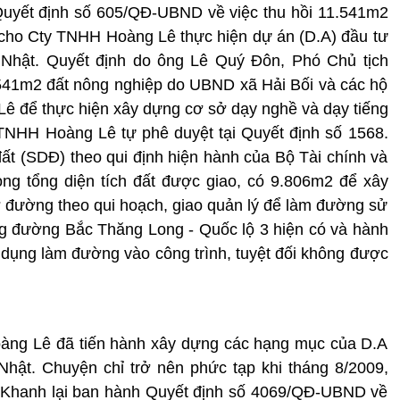
yết định số 605/QĐ-UBND về việc thu hồi 11.541m2
o cho Cty TNHH Hoàng Lê thực hiện dự án (D.A) đầu tư
 Nhật. Quyết định do ông Lê Quý Đôn, Phó Chủ tịch
541m2 đất nông nghiệp do UBND xã Hải Bối và các hộ
 để thực hiện xây dựng cơ sở dạy nghề và dạy tiếng
TNHH Hoàng Lê tự phê duyệt tại Quyết định số 1568.
đất (SDĐ) theo qui định hiện hành của Bộ Tài chính và
ng tổng diện tích đất được giao, có 9.806m2 để xây
 đường theo qui hoạch, giao quản lý để làm đường sử
g đường Bắc Thăng Long - Quốc lộ 3 hiện có và hành
 dụng làm đường vào công trình, tuyệt đối không được
oàng Lê đã tiến hành xây dựng các hạng mục của D.A
hật. Chuyện chỉ trở nên phức tạp khi tháng 8/2009,
Khanh lại ban hành Quyết định số 4069/QĐ-UBND về