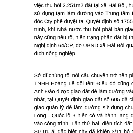
việc thu hồi 2.251m2 đất tại xã Hải Bối,
sử dụng tạm làm đường vào Trung tâm 
đốc Cty phê duyệt tại Quyết định số 175
trình, khi Nhà nước thu hồi phải bàn gi
này cũng nêu rõ, hiện trạng phần đất bị t
Nghị định 64/CP, do UBND xã Hải Bối quả
đích nông nghiệp.
Sở dĩ chúng tôi nói câu chuyện trở nên 
TNHH Hoàng Lê đổi tên! Điều đó cũng c
Anh Đào được giao đất để làm đường vào 
nhất, tại Quyết định giao đất số 605 đã
giao quản lý để làm đường sử dụng ch
Long - Quốc lộ 3 hiện có và hành lang
vào công trình. Lần thứ hai, diện tích đ
Sự ưu ái đặc biệt này đã khiến 3/11 hộ 