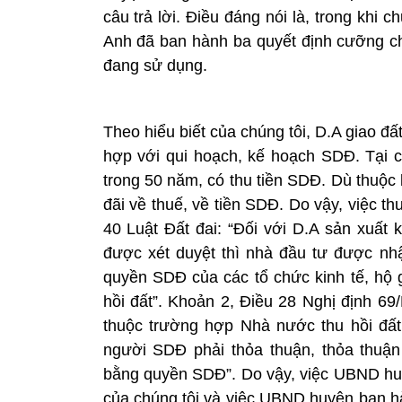
câu trả lời. Điều đáng nói là, trong khi
Anh đã ban hành ba quyết định cưỡng ch
đang sử dụng.
Theo hiểu biết của chúng tôi, D.A giao đ
hợp với qui hoạch, kế hoạch SDĐ. Tại cá
trong 50 năm, có thu tiền SDĐ. Dù thuộc
đãi về thuế, về tiền SDĐ. Do vậy, việc thu
40 Luật Đất đai: “Đối với D.A sản xuất
được xét duyệt thì nhà đầu tư được n
quyền SDĐ của các tổ chức kinh tế, hộ g
hồi đất”. Khoản 2, Điều 28 Nghị định 6
thuộc trường hợp Nhà nước thu hồi đất,
người SDĐ phải thỏa thuận, thỏa thuậ
bằng quyền SDĐ”. Do vậy, việc UBND hu
của chúng tôi và việc UBND huyện ban hà