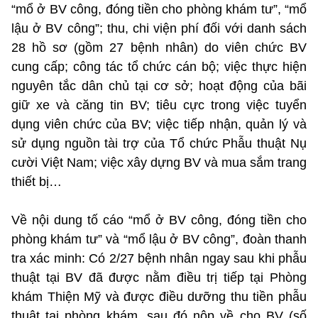
“mổ ở BV công, đóng tiền cho phòng khám tư”, “mổ
lậu ở BV công”; thu, chi viện phí đối với danh sách
28 hồ sơ (gồm 27 bệnh nhân) do viên chức BV
cung cấp; công tác tổ chức cán bộ; việc thực hiện
nguyên tắc dân chủ tại cơ sở; hoạt động của bãi
giữ xe và căng tin BV; tiêu cực trong việc tuyển
dụng viên chức của BV; việc tiếp nhận, quản lý và
sử dụng nguồn tài trợ của Tổ chức Phẫu thuật Nụ
cười Việt Nam; việc xây dựng BV và mua sắm trang
thiết bị…
Về nội dung tố cáo “mổ ở BV công, đóng tiền cho
phòng khám tư” và “mổ lậu ở BV công”, đoàn thanh
tra xác minh: Có 2/27 bệnh nhân ngay sau khi phẫu
thuật tại BV đã được nằm điều trị tiếp tại Phòng
khám Thiện Mỹ và được điều dưỡng thu tiền phẫu
thuật tại phòng khám, sau đó nộp về cho BV (số