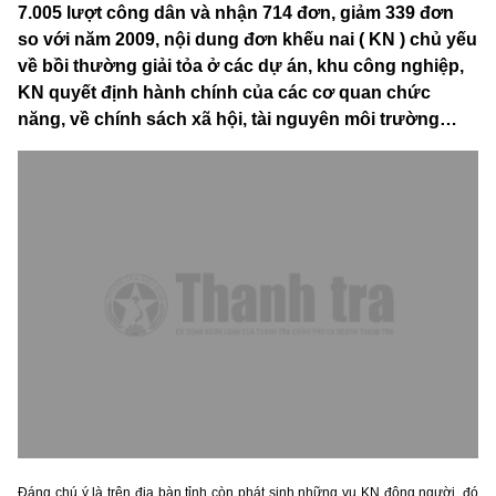
7.005 lượt công dân và nhận 714 đơn, giảm 339 đơn
so với năm 2009, nội dung đơn khếu nai ( KN ) chủ yếu
về bồi thường giải tỏa ở các dự án, khu công nghiệp,
KN quyết định hành chính của các cơ quan chức
năng, về chính sách xã hội, tài nguyên môi trường…
Đáng chú ý là trên địa bàn tỉnh còn phát sinh những vụ KN đông người, đó