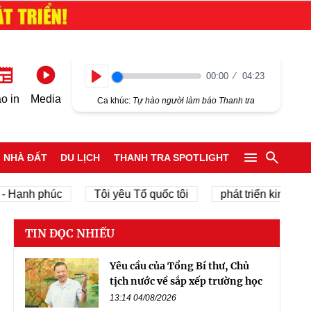
00:00
04:23
Play
o in
Media
Ca khúc:
Tự hào người làm báo Thanh tra
NHÀ ĐẤT
DU LỊCH
THANH TRA SPOTLIGHT
nh phúc
Tôi yêu Tổ quốc tôi
phát triển kinh tế tư nhâ
TIN ĐỌC NHIỀU
Yêu cầu của Tổng Bí thư, Chủ
tịch nước về sắp xếp trường học
13:14 04/08/2026