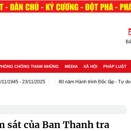
Bá
PHÒNG CHỐNG THAM NHŨNG
MEDIA
XÃ HỘI
PHÁP LUẬT
945 - 23/11/2025
80 năm Hành trình Độc lập - Tự do - Hạ
́m sát của Ban Thanh tra