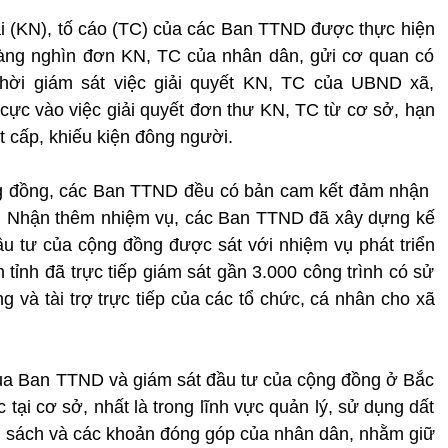
nại (KN), tố cáo (TC) của các Ban TTND được thực hiện
àng nghìn đơn KN, TC của nhân dân, gửi cơ quan có
thời giám sát việc giải quyết KN, TC của UBND xã,
 cực vào việc giải quyết đơn thư KN, TC từ cơ sở, hạn
t cấp, khiếu kiện đông người.
ng đồng, các Ban TTND đều có bản cam kết đảm nhận
g. Nhận thêm nhiệm vụ, các Ban TTND đã xây dựng kế
ầu tư của cộng đồng được sát với nhiệm vụ phát triển
 tỉnh đã trực tiếp giám sát gần 3.000 công trình có sử
và tài trợ trực tiếp của các tổ chức, cá nhân cho xã
của Ban TTND và giám sát đầu tư của cộng đồng ở Bắc
tại cơ sở, nhất là trong lĩnh vực quản lý, sử dụng dất
ân sách và các khoản đóng góp của nhân dân, nhằm giữ