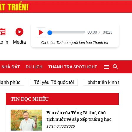
00:00
04:23
Play
o in
Media
Ca khúc:
Tự hào người làm báo Thanh tra
NHÀ ĐẤT
DU LỊCH
THANH TRA SPOTLIGHT
phúc
Tôi yêu Tổ quốc tôi
phát triển kinh tế tư nhân
TIN ĐỌC NHIỀU
Yêu cầu của Tổng Bí thư, Chủ
tịch nước về sắp xếp trường học
13:14 04/08/2026