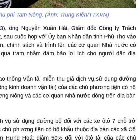
thu phí Tam Nông. (Ảnh: Trung Kiên/TTXVN)
5/3), ông Nguyễn Xuân Hải, Giám đốc Công ty Trách
 sau cuộc họp với Ủy ban Nhân dân tỉnh Phú Thọ vào
n, chính sách và trình lên các cơ quan Nhà nước có
é qua trạm nhằm đảm bảo lợi ích cho người dân địa
ao thông Vận tải miễn thu giá dịch vụ sử dụng đường
hông kinh doanh vận tải) của các chủ phương tiện có hộ
ợng Nông và các cơ quan Nhà nước đóng trên địa bàn
h vụ sử dụng đường bộ đối với các xe ôtô 7 chỗ trở
c chủ phương tiện có hộ khẩu thuộc địa bàn các xã Cổ
ấn Hưng Hoá; giảm 50% đối với ôtô tải của các chủ