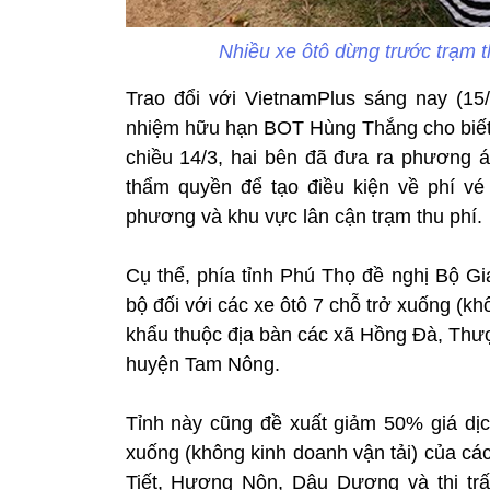
Nhiều xe ôtô dừng trước trạm 
Trao đổi với VietnamPlus sáng nay (1
nhiệm hữu hạn BOT Hùng Thắng cho biết,
chiều 14/3, hai bên đã đưa ra phương á
thẩm quyền để tạo điều kiện về phí v
phương và khu vực lân cận trạm thu phí.
Cụ thể, phía tỉnh Phú Thọ đề nghị Bộ Gi
bộ đối với các xe ôtô 7 chỗ trở xuống (k
khẩu thuộc địa bàn các xã Hồng Đà, Thư
huyện Tam Nông.
Tỉnh này cũng đề xuất giảm 50% giá dịc
xuống (không kinh doanh vận tải) của cá
Tiết, Hương Nộn, Dậu Dương và thị tr