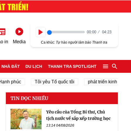
00:00
04:23
Play
o in
Media
Ca khúc:
Tự hào người làm báo Thanh tra
NHÀ ĐẤT
DU LỊCH
THANH TRA SPOTLIGHT
phúc
Tôi yêu Tổ quốc tôi
phát triển kinh tế tư nhân
TIN ĐỌC NHIỀU
Yêu cầu của Tổng Bí thư, Chủ
tịch nước về sắp xếp trường học
13:14 04/08/2026