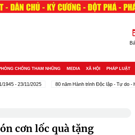
Bá
PHÒNG CHỐNG THAM NHŨNG
MEDIA
XÃ HỘI
PHÁP LUẬT
 - 23/11/2025
80 năm Hành trình Độc lập - Tự do - Hạnh 
đón cơn lốc quà tặng