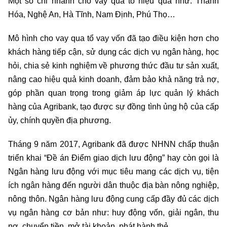
Một số chi nhánh cho vay qua tổ hiệu quả như: Thanh
Hóa, Nghệ An, Hà Tĩnh, Nam Định, Phú Thọ…
Mô hình cho vay qua tổ vay vốn đã tạo điều kiện hơn cho
khách hàng tiếp cận, sử dụng các dịch vụ ngân hàng, học
hỏi, chia sẻ kinh nghiệm về phương thức đầu tư sản xuất,
nâng cao hiệu quả kinh doanh, đảm bảo khả năng trả nợ,
góp phần quan trọng trong giảm áp lực quản lý khách
hàng của Agribank, tạo được sự đồng tình ủng hộ của cấp
ủy, chính quyền địa phương.
Tháng 9 năm 2017, Agribank đã được NHNN chấp thuận
triển khai “Đề án Điểm giao dịch lưu động” hay còn gọi là
Ngân hàng lưu động với mục tiêu mang các dịch vụ, tiện
ích ngân hàng đến người dân thuộc địa bàn nông nghiệp,
nông thôn. Ngân hàng lưu động cung cấp đầy đủ các dịch
vụ ngân hàng cơ bản như: huy động vốn, giải ngân, thu
nợ, chuyển tiền, mở tài khoản, phát hành thẻ…