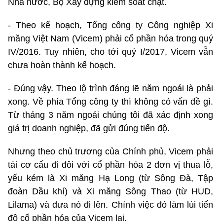
Nhà nước, Bộ Xây dựng kiểm soát chặt.
- Theo kế hoạch, Tổng công ty Công nghiệp Xi
măng Việt Nam (Vicem) phải cổ phần hóa trong quý
IV/2016. Tuy nhiên, cho tới quý I/2017, Vicem vẫn
chưa hoàn thành kế hoạch.
- Đúng vậy. Theo lộ trình đáng lẽ năm ngoái là phải
xong. Về phía Tổng công ty thì không có vấn đề gì.
Từ tháng 3 năm ngoái chúng tôi đã xác định xong
giá trị doanh nghiệp, đã gửi đúng tiến độ.
Nhưng theo chủ trương của Chính phủ, Vicem phải
tái cơ cấu đi đôi với cổ phần hóa 2 đơn vị thua lỗ,
yếu kém là Xi măng Hạ Long (từ Sông Đà, Tập
đoàn Dầu khí) và Xi măng Sông Thao (từ HUD,
Lilama) và đưa nó đi lên. Chính việc đó làm lùi tiến
độ cổ phần hóa của Vicem lại.