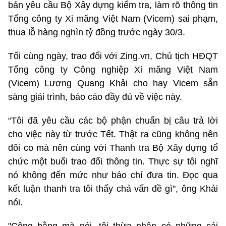
bản yêu cầu Bộ Xây dựng kiểm tra, làm rõ thông tin
Tổng công ty Xi măng Việt Nam (Vicem) sai phạm,
thua lỗ hàng nghìn tỷ đồng trước ngày 30/3.
Tối cùng ngày, trao đổi với Zing.vn, Chủ tịch HĐQT
Tổng công ty Công nghiệp Xi măng Việt Nam
(Vicem) Lương Quang Khải cho hay Vicem sẵn
sàng giải trình, báo cáo đầy đủ về việc này.
“Tôi đã yêu cầu các bộ phận chuẩn bị câu trả lời
cho việc này từ trước Tết. Thật ra cũng không nên
đôi co mà nên cùng với Thanh tra Bộ Xây dựng tổ
chức một buổi trao đổi thông tin. Thực sự tôi nghĩ
nó không đến mức như báo chí đưa tin. Đọc qua
kết luận thanh tra tôi thấy chả vấn đề gì", ông Khải
nói.
"Công bằng mà nói, tôi thừa nhận có những cái