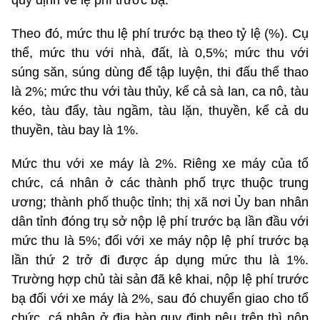
quy định về lệ phí trước bạ.
Theo đó, mức thu lệ phí trước bạ theo tỷ lệ (%). Cụ
thể, mức thu với nhà, đất, là 0,5%; mức thu với
súng săn, súng dùng để tập luyện, thi đấu thể thao
là 2%; mức thu với tàu thủy, kể cả sà lan, ca nô, tàu
kéo, tàu đẩy, tàu ngầm, tàu lặn, thuyền, kể cả du
thuyền, tàu bay là 1%.
Mức thu với xe máy là 2%. Riêng xe máy của tổ
chức, cá nhân ở các thành phố trực thuộc trung
ương; thành phố thuộc tỉnh; thị xã nơi Ủy ban nhân
dân tỉnh đóng trụ sở nộp lệ phí trước bạ lần đầu với
mức thu là 5%; đối với xe máy nộp lệ phí trước bạ
lần thứ 2 trở đi được áp dụng mức thu là 1%.
Trường hợp chủ tài sản đã kê khai, nộp lệ phí trước
bạ đối với xe máy là 2%, sau đó chuyển giao cho tổ
chức, cá nhân ở địa bàn quy định nêu trên thì nộp