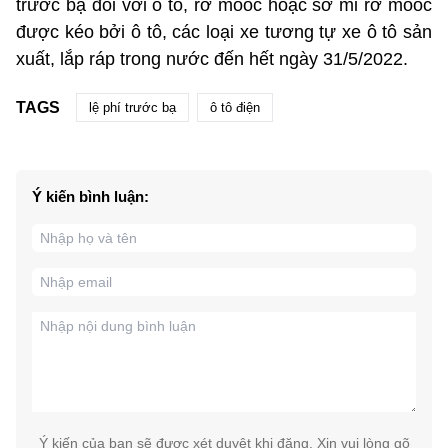
trước bạ đối với ô tô, rơ moóc hoặc sơ mi rơ moóc
được kéo bởi ô tô, các loại xe tương tự xe ô tô sản
xuất, lắp ráp trong nước đến hết ngày 31/5/2022.
TAGS
lệ phí trước bạ
ô tô điện
Ý kiến bình luận:
Ý kiến của bạn sẽ được xét duyệt khi đăng. Xin vui lòng gõ