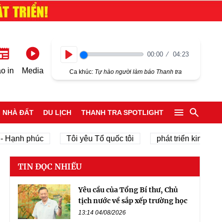
00:00
04:23
Play
o in
Media
Ca khúc:
Tự hào người làm báo Thanh tra
NHÀ ĐẤT
DU LỊCH
THANH TRA SPOTLIGHT
h phúc
Tôi yêu Tổ quốc tôi
phát triển kinh tế tư nhân
TIN ĐỌC NHIỀU
Yêu cầu của Tổng Bí thư, Chủ
tịch nước về sắp xếp trường học
13:14 04/08/2026