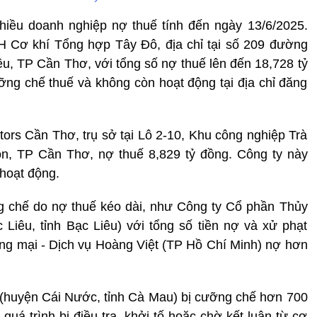
̀u doanh nghiệp nợ thuế tính đến ngày 13/6/2025.
H Cơ khí Tổng hợp Tây Đô, địa chỉ tại số 209 đường
, TP Cần Thơ, với tổng số nợ thuế lên đến 18,728 tỷ
ng chế thuế và không còn hoạt động tại địa chỉ đăng
ors Cần Thơ, trụ sở tại Lô 2-10, Khu công nghiệp Trà
n, TP Cần Thơ, nợ thuế 8,829 tỷ đồng. Công ty này
 hoạt động.
g chế do nợ thuế kéo dài, như Công ty Cổ phần Thủy
Liêu, tỉnh Bạc Liêu) với tổng số tiền nợ và xử phạt
g mại - Dịch vụ Hoàng Việt (TP Hồ Chí Minh) nợ hơn
huyện Cái Nước, tỉnh Cà Mau) bị cưỡng chế hơn 700
quá trình bị điều tra, khởi tố hoặc chờ kết luận từ cơ