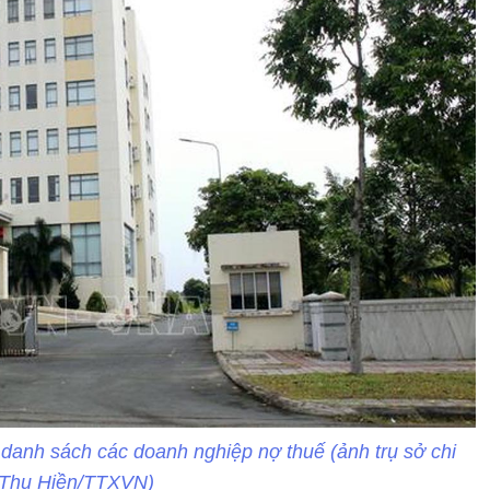
anh sách các doanh nghiệp nợ thuế (ảnh trụ sở chi
: Thu Hiền/TTXVN)