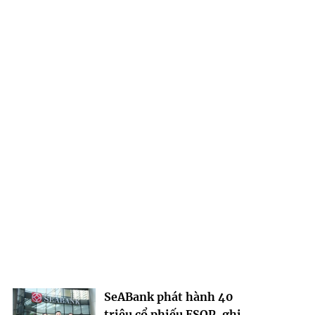
SeABank phát hành 40
triệu cổ phiếu ESOP, ghi