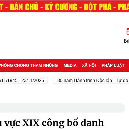
Bá
PHÒNG CHỐNG THAM NHŨNG
MEDIA
XÃ HỘI
PHÁP LUẬT
45 - 23/11/2025
80 năm Hành trình Độc lập - Tự do - Hạn
u vực XIX công bố danh