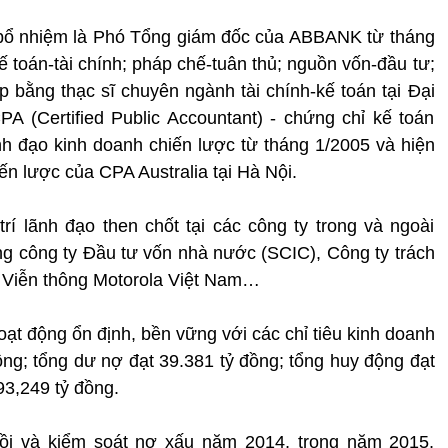
bổ nhiệm là Phó Tổng giám đốc của ABBANK từ tháng
 toán-tài chính; pháp chế-tuân thủ; nguồn vốn-đầu tư;
 bằng thạc sĩ chuyên ngành tài chính-kế toán tại Đại
A (Certified Public Accountant) - chứng chỉ kế toán
h đạo kinh doanh chiến lược từ tháng 1/2005 và hiện
iến lược của CPA Australia tại Hà Nội.
í lãnh đạo then chốt tại các công ty trong và ngoài
 công ty Đầu tư vốn nhà nước (SCIC), Công ty trách
y Viễn thông Motorola Việt Nam…
oạt động ổn định, bền vững với các chỉ tiêu kinh doanh
đồng; tổng dư nợ đạt 39.381 tỷ đồng; tổng huy động đạt
 93,249 tỷ đồng.
 hồi và kiểm soát nợ xấu năm 2014, trong năm 2015,