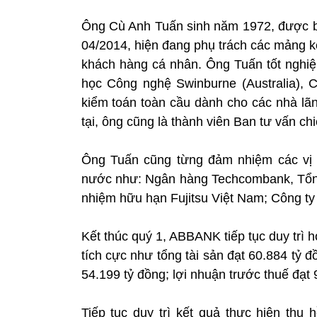
Ông Cù Anh Tuấn sinh năm 1972, được 
04/2014, hiện đang phụ trách các mảng kế
khách hàng cá nhân. Ông Tuấn tốt nghiệp
học Công nghệ Swinburne (Australia), CP
kiểm toán toàn cầu dành cho các nhà lãn
tại, ông cũng là thành viên Ban tư vấn ch
Ông Tuấn cũng từng đảm nhiệm các vị tr
nước như: Ngân hàng Techcombank, Tổng
nhiệm hữu hạn Fujitsu Việt Nam; Công t
Kết thúc quý 1, ABBANK tiếp tục duy trì h
tích cực như tổng tài sản đạt 60.884 tỷ 
54.199 tỷ đồng; lợi nhuận trước thuế đạt
Tiếp tục duy trì kết quả thực hiện thu