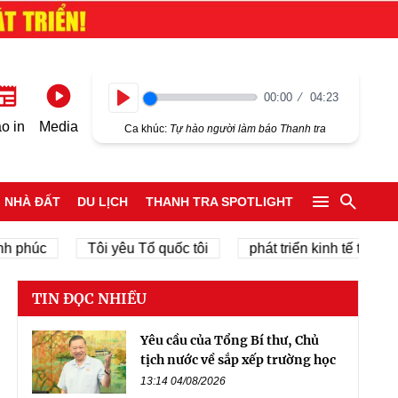
00:00
04:23
Play
o in
Media
Ca khúc:
Tự hào người làm báo Thanh tra
NHÀ ĐẤT
DU LỊCH
THANH TRA SPOTLIGHT
c
Tôi yêu Tổ quốc tôi
phát triển kinh tế tư nhân
TIN ĐỌC NHIỀU
Yêu cầu của Tổng Bí thư, Chủ
tịch nước về sắp xếp trường học
13:14 04/08/2026