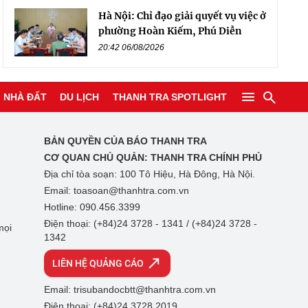
Hà Nội: Chỉ đạo giải quyết vụ việc ở
phường Hoàn Kiếm, Phú Diễn
20:42 06/08/2026
NHÀ ĐẤT
DU LỊCH
THANH TRA SPOTLIGHT
BẢN QUYỀN CỦA BÁO THANH TRA
CƠ QUAN CHỦ QUẢN:
THANH TRA CHÍNH PHỦ
Địa chỉ tòa soạn: 100 Tô Hiệu, Hà Đông, Hà Nội.
Email: toasoan@thanhtra.com.vn
Hotline: 090.456.3399
Điện thoại: (+84)24 3728 - 1341 / (+84)24 3728 -
mọi
1342
LIÊN HỆ QUẢNG CÁO
Email: trisubandocbtt@thanhtra.com.vn
Điện thoại: (+84)24 3728 2019