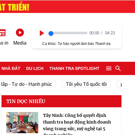
00:00
04:23
Play
o in
Media
Ca khúc:
Tự hào người làm báo Thanh tra
NHÀ ĐẤT
DU LỊCH
THANH TRA SPOTLIGHT
ập - Tự do - Hạnh phúc
Tôi yêu Tổ quốc tôi
phát tri
TIN ĐỌC NHIỀU
Tây Ninh: Công bố quyết định
thanh tra hoạt động kinh doanh
vàng trang sức, mỹ nghệ tại 5