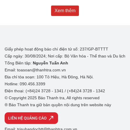
Xem thêm
Giấy phép hoạt động báo chí điện tử số: 237/GP-BTTTT
Cấp ngày: 30/08/2024; Nơi cấp: Bộ Văn hóa - Thể thao và Du lịch
Tổng Biên tập:
Nguyễn Tuấn Anh
Email: toasoan@thanhtra.com.vn
Địa chỉ tòa soạn: 100 Tô Hiệu, Hà Đông, Hà Nội.
Hotline: 090.456.3399
Điện thoại: (+84)24 3728 - 1341 / (+84)24 3728 - 1342
© Copyright 2025 Báo Thanh tra, All rights reserved
® Báo Thanh tra giữ bản quyền nội dung trên website này
LIÊN HỆ QUẢNG CÁO
Email: trisubandocbtt@thanhtra.com.vn