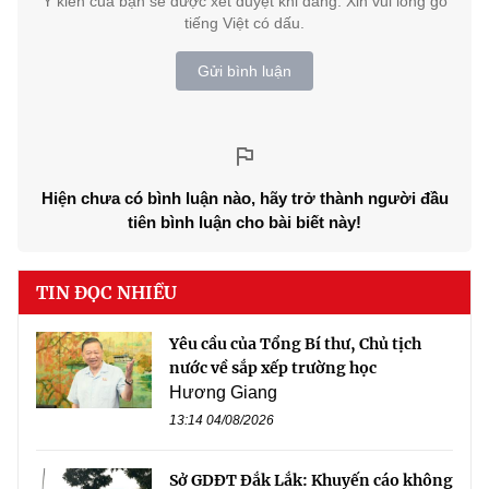
Ý kiến của bạn sẽ được xét duyệt khi đăng. Xin vui lòng gõ
tiếng Việt có dấu.
Gửi bình luận
Hiện chưa có bình luận nào, hãy trở thành người đầu
tiên bình luận cho bài biết này!
TIN ĐỌC NHIỀU
Yêu cầu của Tổng Bí thư, Chủ tịch
nước về sắp xếp trường học
Hương Giang
13:14 04/08/2026
Sở GDĐT Đắk Lắk: Khuyến cáo không