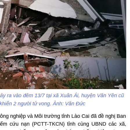
 xảy ra vào đêm 13/7 tại xã Xuân Ái, huyện Văn Yên cũ
, khiến 2 người tử vong. Ảnh: Văn Đức
 Nông nghiệp và Môi trường tỉnh Lào Cai đã đề nghị Ban
kiếm cứu nạn (PCTT-TKCN) tỉnh cùng UBND các xã,