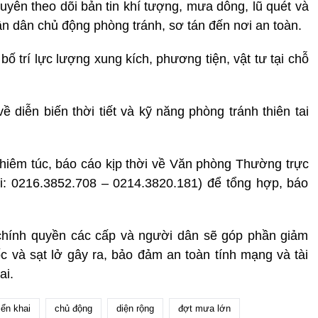
ên theo dõi bản tin khí tượng, mưa dông, lũ quét và
ân dân chủ động phòng tránh, sơ tán đến nơi an toàn.
 trí lực lượng xung kích, phương tiện, vật tư tại chỗ
 diễn biến thời tiết và kỹ năng phòng tránh thiên tai
ghiêm túc, báo cáo kịp thời về Văn phòng Thường trực
i: 0216.3852.708 – 0214.3820.181) để tổng hợp, báo
 chính quyền các cấp và người dân sẽ góp phần giảm
lốc và sạt lở gây ra, bảo đảm an toàn tính mạng và tài
ai.
riển khai
chủ động
diện rộng
đợt mưa lớn