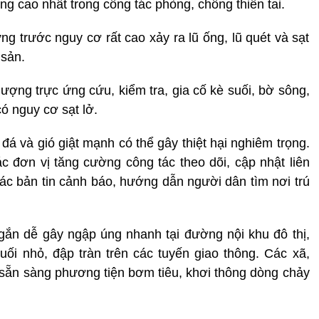
 cao nhất trong công tác phòng, chống thiên tai.
ng trước nguy cơ rất cao xảy ra lũ ống, lũ quét và sạt
 sản.
ượng trực ứng cứu, kiểm tra, gia cố kè suối, bờ sông,
ó nguy cơ sạt lở.
á và gió giật mạnh có thể gây thiệt hại nghiêm trọng.
 đơn vị tăng cường công tác theo dõi, cập nhật liên
các bản tin cảnh báo, hướng dẫn người dân tìm nơi trú
gắn dễ gây ngập úng nhanh tại đường nội khu đô thị,
ối nhỏ, đập tràn trên các tuyến giao thông. Các xã,
 sẵn sàng phương tiện bơm tiêu, khơi thông dòng chảy