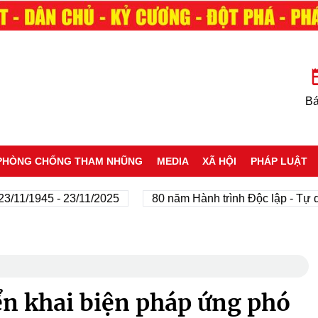
Bá
PHÒNG CHỐNG THAM NHŨNG
MEDIA
XÃ HỘI
PHÁP LUẬT
1945 - 23/11/2025
80 năm Hành trình Độc lập - Tự do - H
ển khai biện pháp ứng phó