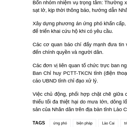
Bốn nhóm nhiệm vụ trọng tâm: Thường xuy
sạt lở, kịp thời thông báo, hướng dẫn Nh
Xây dựng phương án ứng phó khẩn cấp, bố
để triển khai cứu hộ khi có yêu cầu.
Các cơ quan báo chí đẩy mạnh đưa tin về
đến chính quyền và người dân.
Các đơn vị liên quan tổ chức trực ban n
Ban Chỉ huy PCTT-TKCN tỉnh (điện thoạ
cáo UBND tỉnh chỉ đạo xử lý.
Việc chủ động, phối hợp chặt chẽ giữa
thiểu tối đa thiệt hại do mưa lớn, dông 
sản của Nhân dân trên địa bàn tỉnh Lào C
TAGS
ứng phó
biện pháp
Lào Cai
t