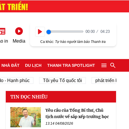
00:00
04:23
Play
o in
Media
Ca khúc:
Tự hào người làm báo Thanh tra
NHÀ ĐẤT
DU LỊCH
THANH TRA SPOTLIGHT
ạnh phúc
Tôi yêu Tổ quốc tôi
phát triển kinh tế tư n
TIN ĐỌC NHIỀU
Yêu cầu của Tổng Bí thư, Chủ
tịch nước về sắp xếp trường học
13:14 04/08/2026