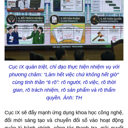
Cục IX quán triệt, chỉ đạo thực hiện nhiệm vụ với
phương châm: “Làm hết việc chứ không hết giờ”
cùng tinh thần “6 rõ”: rõ người, rõ việc, rõ thời
gian, rõ trách nhiệm, rõ sản phẩm và rõ thẩm
quyền. Ảnh: TH
Cục IX sẽ đẩy mạnh ứng dụng khoa học công nghệ,
đổi mới sáng tạo và chuyển đổi số vào hoạt động