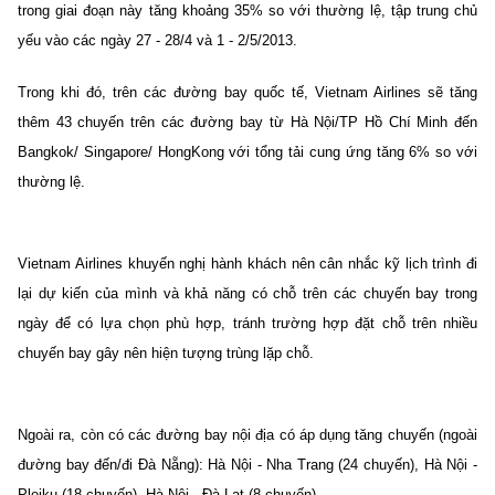
trong giai đoạn này tăng khoảng 35% so với thường lệ, tập trung chủ
yếu vào các ngày 27 - 28/4 và 1 - 2/5/2013.
Tr
ong khi đó, tr
ên các đường bay quốc tế, Vietnam Airlines sẽ tăng
thêm 4
3
chuyến trên các đường bay từ Hà Nội/TP Hồ Chí Minh đến
Bangkok
/ Singapore/
HongKong
với tổng tải cung ứng tăng 6% so với
thường lệ.
Vietnam Airlines khuyến nghị hành khách nên cân nhắc kỹ lịch trình đi
lại dự kiến của mình và khả năng có chỗ trên các chuyến bay trong
ngày để có lựa chọn phù hợp, tránh trường hợp đặt chỗ trên nhiều
chuyến bay gây nên hiện tượng trùng lặp chỗ.
Ngoài ra, còn có c
ác đường bay nội địa có áp dụng tăng chuyến (ngoài
đường bay đến/đi Đà Nẵng):
Hà Nội - Nha Trang (24 chuyến), Hà Nội -
Pleiku (18 chuyến), Hà Nội - Đà Lạt (8 chuyến
)
.