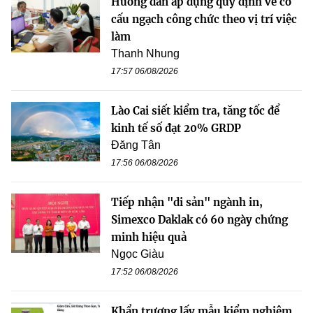
Hướng dẫn áp dụng quy định về cơ
cấu ngạch công chức theo vị trí việc
làm
Thanh Nhung
17:57 06/08/2026
Lào Cai siết kiểm tra, tăng tốc để
kinh tế số đạt 20% GRDP
Đăng Tân
17:56 06/08/2026
Tiếp nhận "di sản" ngành in,
Simexco Daklak có 60 ngày chứng
minh hiệu quả
Ngọc Giàu
17:52 06/08/2026
Khẩn trương lấy mẫu kiểm nghiệm