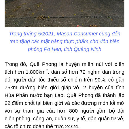
Trong tháng 5/2021, Masan Consumer cũng đến
trao tặng các mặt hàng thực phẩm cho đồn biên
phòng Pò Hèn, tỉnh Quảng Ninh
Trong đó, Quế Phong là huyện miền núi với diện
2
tích hơn 1.800km
, dân số hơn 72 nghìn dân trong
đó người dân tộc thiểu số chiếm trên 90%, có gần
75km đường biên giới giáp với 2 huyện của tỉnh
Hùa Phăn nước bạn Lào. Quế Phong đã thành lập
22 điểm chốt tại biên giới và các đường mòn lối mở
với sự tham gia của hơn 800 người gồm bộ đội
biên phòng, công an, quân sự, y tế, dân quân tự vệ,
các tổ chức đoàn thể trực 24/24.