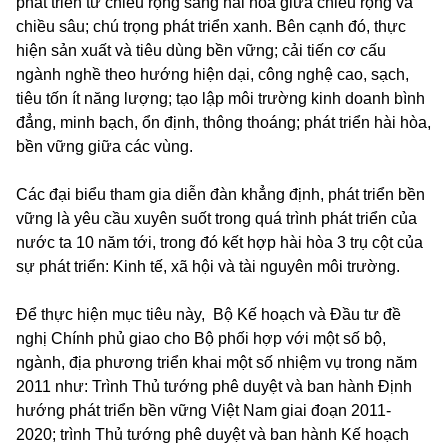
phát triển từ chiều rộng sang hài hoà giữa chiều rộng và
chiều sâu; chú trọng phát triển xanh. Bên cạnh đó, thực
hiện sản xuất và tiêu dùng bền vững; cải tiến cơ cấu
ngành nghề theo hướng hiện dại, công nghệ cao, sạch,
tiêu tốn ít năng lượng; tạo lập môi trường kinh doanh bình
đẳng, minh bạch, ổn định, thông thoáng; phát triển hài hòa,
bền vững giữa các vùng.
Các đại biểu tham gia diễn đàn khẳng định, phát triển bền
vững là yêu cầu xuyên suốt trong quá trình phát triển của
nước ta 10 năm tới, trong đó kết hợp hài hòa 3 trụ cột của
sự phát triển: Kinh tế, xã hội và tài nguyên môi trường.
Để thực hiện mục tiêu này, Bộ Kế hoạch và Đầu tư đề
nghị Chính phủ giao cho Bộ phối hợp với một số bộ,
ngành, địa phương triển khai một số nhiệm vụ trong năm
2011 như: Trình Thủ tướng phê duyệt và ban hành Định
hướng phát triển bền vững Việt Nam giai đoạn 2011-
2020; trình Thủ tướng phê duyệt và ban hành Kế hoạch