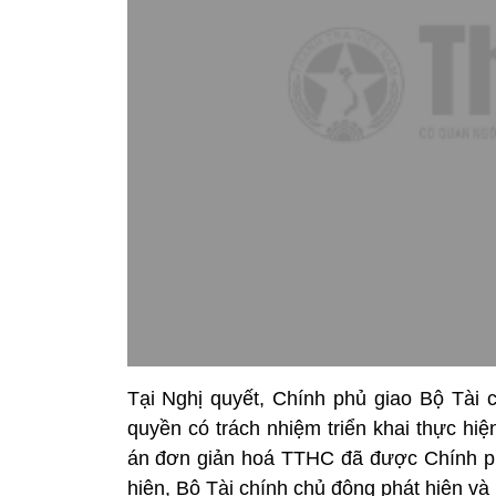
Tại Nghị quyết, Chính phủ giao Bộ Tài 
quyền có trách nhiệm triển khai thực hi
án đơn giản hoá TTHC đã được Chính phủ
hiện, Bộ Tài chính chủ động phát hiện và 