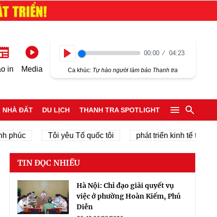
00:00
04:23
Play
o in
Media
Ca khúc:
Tự hào người làm báo Thanh tra
NHÀ ĐẤT
DU LỊCH
THANH TRA SPOTLIGHT
húc
Tôi yêu Tổ quốc tôi
phát triển kinh tế tư nhân
TIN ĐỌC NHIỀU
Hà Nội: Chỉ đạo giải quyết vụ
việc ở phường Hoàn Kiếm, Phú
Diễn