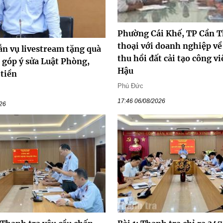
Phường Cái Khế, TP Cần T
thoại với doanh nghiệp về
ẫn vụ livestream tặng quà
thu hồi đất cải tạo công v
i góp ý sửa Luật Phòng,
Hậu
 tiền
Phú Đức
17:46 06/08/2026
026