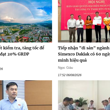
ết kiểm tra, tăng tốc để
Tiếp nhận "di sản" ngành 
ố đạt 20% GRDP
Simexco Daklak có 60 ngà
minh hiệu quả
Ngọc Giàu
026
17:52 06/08/2026