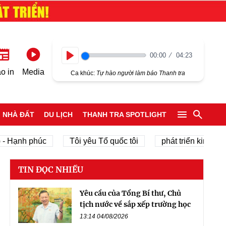
00:00
04:23
Play
o in
Media
Ca khúc:
Tự hào người làm báo Thanh tra
NHÀ ĐẤT
DU LỊCH
THANH TRA SPOTLIGHT
h phúc
Tôi yêu Tổ quốc tôi
phát triển kinh tế tư nhân
TIN ĐỌC NHIỀU
Yêu cầu của Tổng Bí thư, Chủ
tịch nước về sắp xếp trường học
13:14 04/08/2026