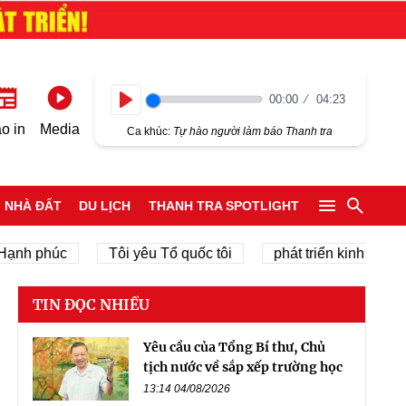
00:00
04:23
Play
o in
Media
Ca khúc:
Tự hào người làm báo Thanh tra
NHÀ ĐẤT
DU LỊCH
THANH TRA SPOTLIGHT
phúc
Tôi yêu Tổ quốc tôi
phát triển kinh tế tư nhân
TIN ĐỌC NHIỀU
Yêu cầu của Tổng Bí thư, Chủ
tịch nước về sắp xếp trường học
13:14 04/08/2026