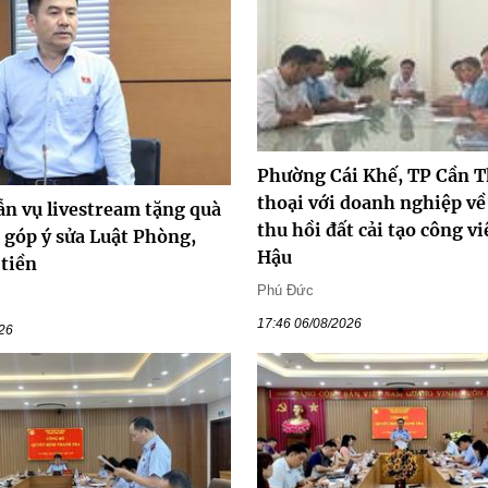
Phường Cái Khế, TP Cần T
thoại với doanh nghiệp về
ẫn vụ livestream tặng quà
thu hồi đất cải tạo công v
i góp ý sửa Luật Phòng,
Hậu
 tiền
Phú Đức
17:46 06/08/2026
026