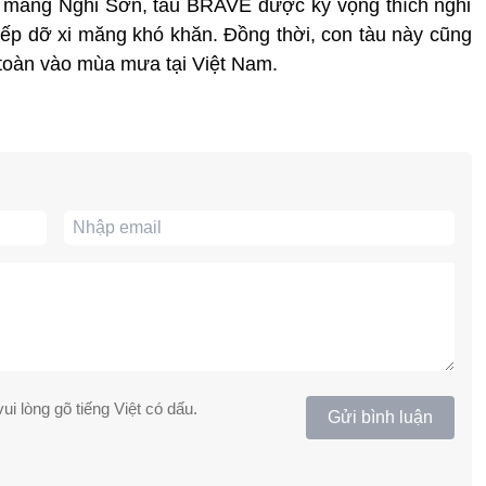
i măng Nghi Sơn, tàu BRAVE được kỳ vọng thích nghi
xếp dỡ xi măng khó khăn. Đồng thời, con tàu này cũng
toàn vào mùa mưa tại Việt Nam.
ui lòng gõ tiếng Việt có dấu.
Gửi bình luận