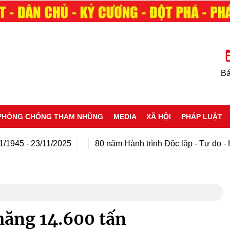
Bá
PHÒNG CHỐNG THAM NHŨNG
MEDIA
XÃ HỘI
PHÁP LUẬT
 - 23/11/2025
80 năm Hành trình Độc lập - Tự do - Hạnh 
măng 14.600 tấn