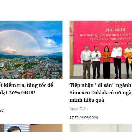
ết kiểm tra, tăng tốc để
Tiếp nhận "di sản" ngành 
ố đạt 20% GRDP
Simexco Daklak có 60 ngà
minh hiệu quả
Ngọc Giàu
026
17:52 06/08/2026