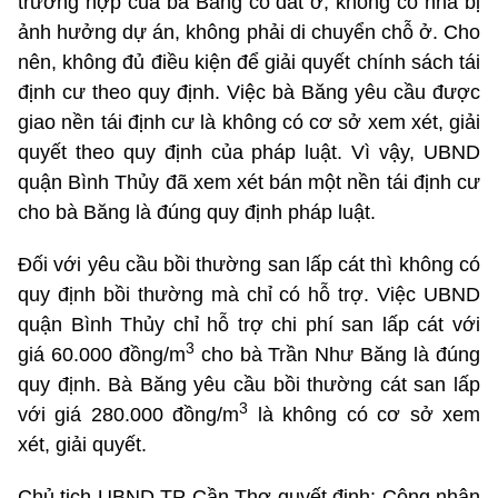
trường hợp của bà Băng có đất ở, không có nhà bị
ảnh hưởng dự án, không phải di chuyển chỗ ở. Cho
nên, không đủ điều kiện để giải quyết chính sách tái
định cư theo quy định. Việc bà Băng yêu cầu được
giao nền tái định cư là không có cơ sở xem xét, giải
quyết theo quy định của pháp luật. Vì vậy, UBND
quận Bình Thủy đã xem xét bán một nền tái định cư
cho bà Băng là đúng quy định pháp luật.
Đối với yêu cầu bồi thường san lấp cát thì không có
quy định bồi thường mà chỉ có hỗ trợ. Việc UBND
quận Bình Thủy chỉ hỗ trợ chi phí san lấp cát với
3
giá 60.000 đồng/m
cho bà Trần Như Băng là đúng
quy định. Bà Băng yêu cầu bồi thường cát san lấp
3
với giá 280.000 đồng/m
là không có cơ sở xem
xét, giải quyết.
Chủ tịch UBND TP Cần Thơ quyết định: Công nhận