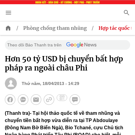
/
/
Phòng chống tham nhũng
Hợp tác quốc t
Theo dõi Báo Thanh tra trên
Hơn 50 tỷ USD bị chuyển bất hợp
pháp ra ngoài châu Phi
Thứ năm, 18/04/2013 - 14:29
(Thanh tra)- Tại hội thảo quốc tế về tham nhũng và
chuyển tiền bất hợp vừa diễn ra tại TP Abdoulaye
(Đông Nam Bờ Biển Ngà), Bio Tchané, cựu Chủ tịch
Ngân hàng Phát triển Tây Phi (BOAD) cho biết, mỗi