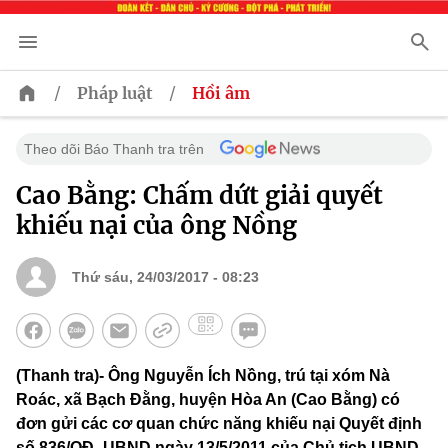
/
/
Pháp luật
Hồi âm
Theo dõi Báo Thanh tra trên
Cao Bằng: Chấm dứt giải quyết
khiếu nại của ông Nồng
Thứ sáu, 24/03/2017 - 08:23
(Thanh tra)- Ông Nguyễn Ích Nồng, trú tại xóm Nà
Roác, xã Bạch Đằng, huyện Hòa An (Cao Bằng) có
đơn gửi các cơ quan chức năng khiếu nại Quyết định
số 836/QĐ- UBND ngày 13/5/2011 của Chủ tịch UBND