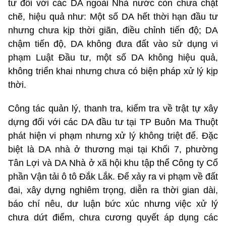
tư đối với các DA ngoài Nhà nước còn chưa chặt
chẽ, hiệu quả như: Một số DA hết thời hạn đầu tư
nhưng chưa kịp thời giãn, điều chỉnh tiến độ; DA
chậm tiến độ, DA không đưa đất vào sử dụng vi
phạm Luật Đầu tư, một số DA không hiệu quả,
không triển khai nhưng chưa có biện pháp xử lý kịp
thời.
Công tác quản lý, thanh tra, kiểm tra về trật tự xây
dựng đối với các DA đầu tư tại TP Buôn Ma Thuột
phát hiện vi phạm nhưng xử lý không triệt để. Đặc
biệt là DA nhà ở thương mại tại Khối 7, phường
Tân Lợi và DA Nhà ở xã hội khu tập thể Công ty Cổ
phần Vận tải ô tô Đắk Lắk. Để xảy ra vi phạm về đất
đai, xây dựng nghiêm trọng, diễn ra thời gian dài,
báo chí nêu, dư luận bức xúc nhưng việc xử lý
chưa dứt điểm, chưa cương quyết áp dụng các