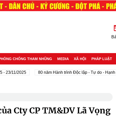
Bá
PHÒNG CHỐNG THAM NHŨNG
MEDIA
XÃ HỘI
PHÁP LUẬT
11/2025
80 năm Hành trình Độc lập - Tự do - Hạnh phúc
 của Cty CP TM&DV Lã Vọng