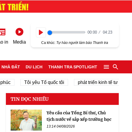
00:00
04:23
Play
o in
Media
Ca khúc:
Tự hào người làm báo Thanh tra
NHÀ ĐẤT
DU LỊCH
THANH TRA SPOTLIGHT
Tôi yêu Tổ quốc tôi
phát triển kinh tế tư nhân
c
TIN ĐỌC NHIỀU
Yêu cầu của Tổng Bí thư, Chủ
tịch nước về sắp xếp trường học
13:14 04/08/2026