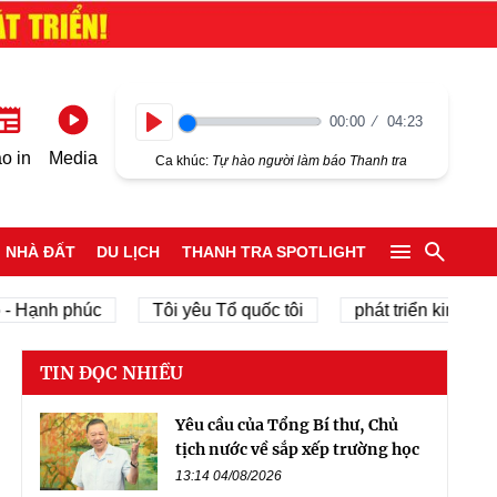
00:00
04:23
Play
o in
Media
Ca khúc:
Tự hào người làm báo Thanh tra
NHÀ ĐẤT
DU LỊCH
THANH TRA SPOTLIGHT
h phúc
Tôi yêu Tổ quốc tôi
phát triển kinh tế tư nhân
TIN ĐỌC NHIỀU
Yêu cầu của Tổng Bí thư, Chủ
tịch nước về sắp xếp trường học
13:14 04/08/2026