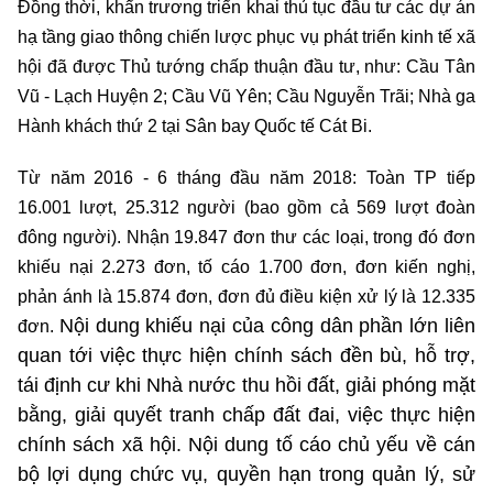
Đồng thời, khẩn trương triển khai thủ tục đầu tư các dự án
hạ tầng giao thông chiến lược phục vụ phát triển kinh tế xã
hội đã được Thủ tướng chấp thuận đầu tư, như: Cầu Tân
Vũ - Lạch Huyện 2; Cầu Vũ Yên; Cầu Nguyễn Trãi; Nhà ga
Hành khách thứ 2 tại Sân bay Quốc tế Cát Bi.
Từ năm 2016 - 6 tháng đầu năm 2018: Toàn TP tiếp
16.001 lượt, 25.312 người (bao gồm cả 569 lượt đoàn
đông người). Nhận 19.847 đơn thư các loại, trong đó đơn
khiếu nại 2.273 đơn, tố cáo 1.700 đơn, đơn kiến nghị,
phản ánh là 15.874 đơn, đơn đủ điều kiện xử lý là 12.335
Nội dung khiếu nại của công dân phần lớn liên
đơn.
quan tới việc thực hiện chính sách đền bù, hỗ trợ,
tái định cư khi Nhà nước thu hồi đất, giải phóng mặt
bằng, giải quyết tranh chấp đất đai, việc thực hiện
chính sách xã hội. Nội dung tố cáo chủ yếu về cán
bộ lợi dụng chức vụ, quyền hạn trong quản lý, sử