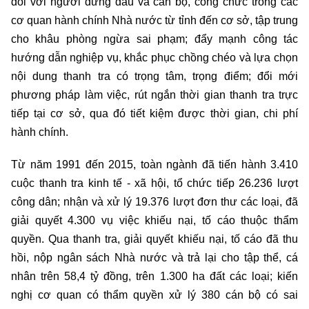
đối với người đứng đầu và cán bộ, công chức trong các
cơ quan hành chính Nhà nước từ tỉnh đến cơ sở, tập trung
cho khâu phòng ngừa sai phạm; đẩy mạnh công tác
hướng dẫn nghiệp vụ, khắc phục chồng chéo và lựa chọn
nội dung thanh tra có trọng tâm, trọng điểm; đổi mới
phương pháp làm việc, rút ngắn thời gian thanh tra trực
tiếp tại cơ sở, qua đó tiết kiệm được thời gian, chi phí
hành chính.
Từ năm 1991 đến 2015, toàn ngành đã tiến hành 3.410
cuộc thanh tra kinh tế - xã hội, tổ chức tiếp 26.236 lượt
công dân; nhận và xử lý 19.376 lượt đơn thư các loại, đã
giải quyết 4.300 vụ việc khiếu nại, tố cáo thuộc thẩm
quyền. Qua thanh tra, giải quyết khiếu nại, tố cáo đã thu
hồi, nộp ngân sách Nhà nước và trả lại cho tập thể, cá
nhân trên 58,4 tỷ đồng, trên 1.300 ha đất các loại; kiến
nghị cơ quan có thẩm quyền xử lý 380 cán bộ có sai