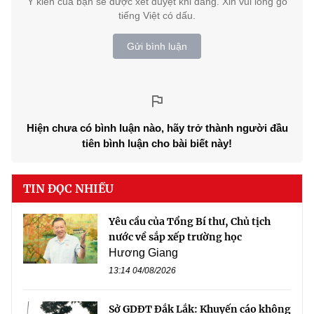
Ý kiến của bạn sẽ được xét duyệt khi đăng. Xin vui lòng gõ
tiếng Việt có dấu.
Gửi bình luận
Hiện chưa có bình luận nào, hãy trở thành người đầu
tiên bình luận cho bài biết này!
TIN ĐỌC NHIỀU
Yêu cầu của Tổng Bí thư, Chủ tịch
nước về sắp xếp trường học
Hương Giang
13:14 04/08/2026
Sở GDĐT Đắk Lắk: Khuyến cáo không