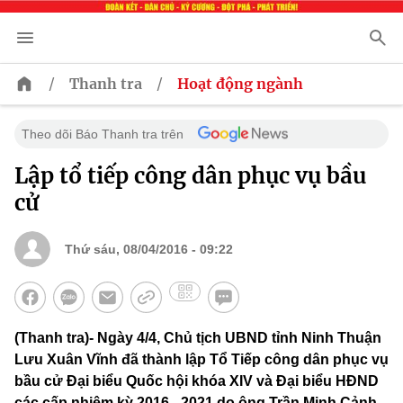
/
/
Thanh tra
Hoạt động ngành
Theo dõi Báo Thanh tra trên
Lập tổ tiếp công dân phục vụ bầu
cử
Thứ sáu, 08/04/2016 - 09:22
(Thanh tra)- Ngày 4/4, Chủ tịch UBND tỉnh Ninh Thuận
Lưu Xuân Vĩnh đã thành lập Tổ Tiếp công dân phục vụ
bầu cử Đại biểu Quốc hội khóa XIV và Đại biểu HĐND
các cấp nhiệm kỳ 2016 - 2021 do ông Trần Minh Cảnh -