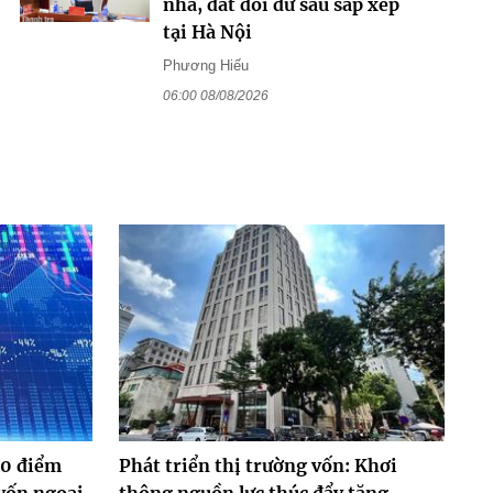
nhà, đất dôi dư sau sắp xếp
tại Hà Nội
Phương Hiếu
06:00 08/08/2026
00 điểm
Phát triển thị trường vốn: Khơi
vốn ngoại
thông nguồn lực thúc đẩy tăng