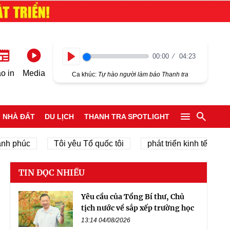
00:00
04:23
Play
o in
Media
Ca khúc:
Tự hào người làm báo Thanh tra
NHÀ ĐẤT
DU LỊCH
THANH TRA SPOTLIGHT
c
Tôi yêu Tổ quốc tôi
phát triển kinh tế tư nhân
TIN ĐỌC NHIỀU
Yêu cầu của Tổng Bí thư, Chủ
tịch nước về sắp xếp trường học
13:14 04/08/2026