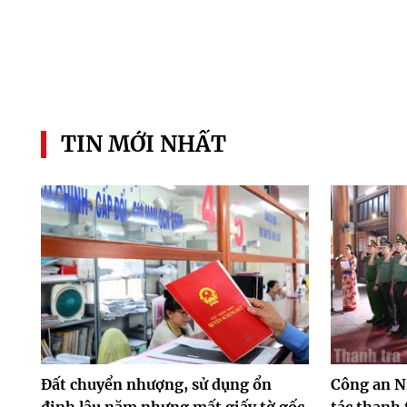
TIN MỚI NHẤT
Đất chuyển nhượng, sử dụng ổn
Công an N
định lâu năm nhưng mất giấy tờ gốc,
tác thanh 