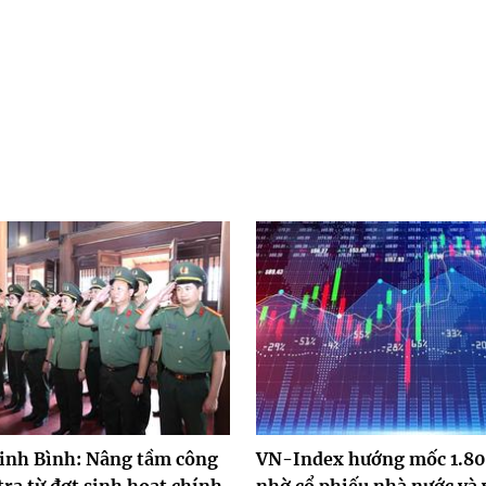
inh Bình: Nâng tầm công
VN-Index hướng mốc 1.8
tra từ đợt sinh hoạt chính
nhờ cổ phiếu nhà nước và 