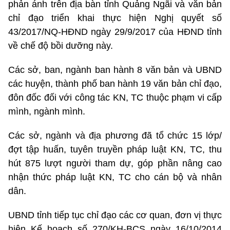
phản ánh trên địa bàn tỉnh Quảng Ngãi và văn bản
chỉ đạo triển khai thực hiện Nghị quyết số
43/2017/NQ-HĐND ngày 29/9/2017 của HĐND tỉnh
về chế độ bồi dưỡng này.
Các sở, ban, ngành ban hành 8 văn bản và UBND
các huyện, thành phố ban hành 19 văn bản chỉ đạo,
đôn đốc đối với công tác KN, TC thuộc phạm vi cấp
mình, ngành mình.
Các sở, ngành và địa phương đã tổ chức 15 lớp/
đợt tập huấn, tuyên truyền pháp luật KN, TC, thu
hút 875 lượt người tham dự, góp phần nâng cao
nhận thức pháp luật KN, TC cho cán bộ và nhân
dân.
UBND tỉnh tiếp tục chỉ đạo các cơ quan, đơn vị thực
hiện Kế hoạch số 270/KH-BCS ngày 16/10/2014