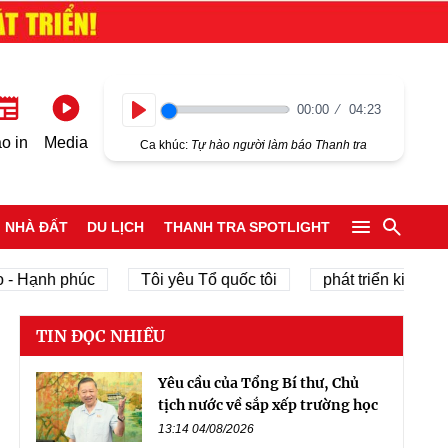
00:00
04:23
Play
o in
Media
Ca khúc:
Tự hào người làm báo Thanh tra
NHÀ ĐẤT
DU LỊCH
THANH TRA SPOTLIGHT
h phúc
Tôi yêu Tổ quốc tôi
phát triển kinh tế tư nhân
TIN ĐỌC NHIỀU
Yêu cầu của Tổng Bí thư, Chủ
tịch nước về sắp xếp trường học
13:14 04/08/2026