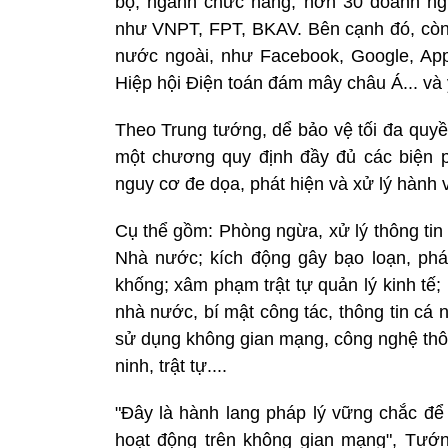
bộ, ngành chức năng, hơn 30 doanh ngh
như VNPT, FPT, BKAV. Bên cạnh đó, còn ý
nước ngoài, như Facebook, Google, Ap
Hiệp hội Điện toán đám mây châu Á... và 
Theo Trung tướng, dể bảo vệ tối đa quyề
một chương quy định đầy đủ các biện p
nguy cơ đe dọa, phát hiện và xử lý hành v
Cụ thể gồm: Phòng ngừa, xử lý thông tin
Nhà nước; kích động gây bạo loạn, phá r
khống; xâm phạm trật tự quản lý kinh tế;
nhà nước, bí mật công tác, thông tin cá
sử dụng không gian mạng, công nghệ thôn
ninh, trật tự....
"Đây là hành lang pháp lý vững chắc để
hoạt động trên không gian mạng", Tướn