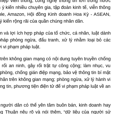
iệp viễn thông, công nghệ thông tin lớn trong nước
 kiến nhiều chuyên gia, tập đoàn kinh tế, viễn thông
ple, Amazon, Hội đồng Kinh doanh Hoa Kỳ - ASEAN,
ý kiến rộng rãi của quần chúng nhân dân.
n và lợi ích hợp pháp của tổ chức, cá nhân, luật dành
háp phòng ngừa, đấu tranh, xử lý nhằm loại bỏ các
i vi phạm pháp luật.
 trên không gian mạng có nội dung tuyên truyền chống
ối an ninh, gây rối trật tự công cộng; làm nhục, vu
 phòng, chống gián điệp mạng, bảo vệ thông tin bí mật
 nhân trên không gian mạng; phòng ngừa, xử lý hành vi
g tin, phương tiện điện tử để vi phạm pháp luật về an
 người dân có thể yên tâm buôn bán, kinh doanh hay
g Thuận nêu rõ và nói thêm, “dữ liệu của người sử