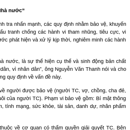
 Nhà nước”
h tra nhấn mạnh, các quy định nhằm bảo vệ, khuyến
u tranh chống các hành vi tham nhũng, tiêu cực, vi
ớc phát hiện và xử lý kịp thời, nghiêm minh các hành
à nước, là sự thể hiện cụ thể và sinh động bản chất
dân, vì nhân dân”, ông Nguyễn Văn Thanh nói và cho
ng quy định về vấn đề này.
 về người được bảo vệ (người TC, vợ, chồng, cha đẻ,
uôi của người TC). Phạm vi bảo vệ gồm: Bí mật thông
làm, tính mạng, sức khỏe, tài sản, danh dự, nhân phẩm
 thuộc về cơ quan có thẩm quyền giải quyết TC. Bên