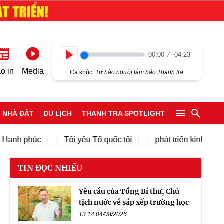
00:00
04:23
Play
o in
Media
Ca khúc:
Tự hào người làm báo Thanh tra
NHÀ ĐẤT
DU LỊCH
THANH TRA SPOTLIGHT
nh phúc
Tôi yêu Tổ quốc tôi
phát triển kinh tế tư nhâ
TIN ĐỌC NHIỀU
Yêu cầu của Tổng Bí thư, Chủ
tịch nước về sắp xếp trường học
13:14 04/08/2026