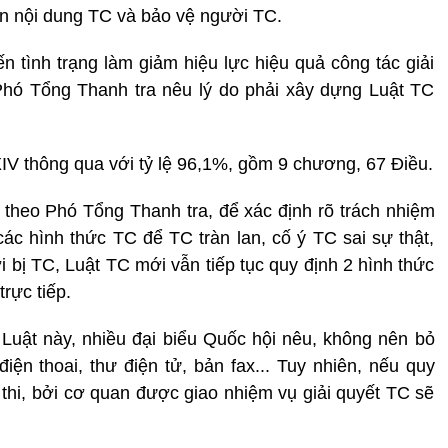
uận nội dung TC và bảo vệ người TC.
n tình trạng làm giảm hiệu lực hiệu quả công tác giải
 Phó Tổng Thanh tra nêu lý do phải xây dựng Luật TC
V thông qua với tỷ lệ 96,1%, gồm 9 chương, 67 Điều.
 theo Phó Tổng Thanh tra, để xác định rõ trách nhiệm
các hình thức TC để TC tràn lan, cố ý TC sai sự thật,
 bị TC, Luật TC mới vẫn tiếp tục quy định 2 hình thức
rực tiếp.
 Luật này, nhiều đại biểu Quốc hội nêu, không nên bỏ
n thoai, thư điện tử, bản fax... Tuy nhiên, nếu quy
thi, bởi cơ quan được giao nhiệm vụ giải quyết TC sẽ