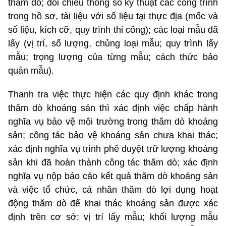
thăm dò; đối chiếu thông số kỹ thuật các công trình
trong hồ sơ, tài liệu với số liệu tại thực địa (mốc và
số liệu, kích cỡ, quy trình thi công); các loại mẫu đã
lấy (vị trí, số lượng, chủng loại mẫu; quy trình lấy
mẫu; trọng lượng của từng mẫu; cách thức bảo
quản mẫu).
Thanh tra việc thực hiện các quy định khác trong
thăm dò khoáng sản thì xác định việc chấp hành
nghĩa vụ bảo vệ môi trường trong thăm dò khoáng
sản; công tác bảo vệ khoáng sản chưa khai thác;
xác định nghĩa vụ trình phê duyệt trữ lượng khoáng
sản khi đã hoàn thành công tác thăm dò; xác định
nghĩa vụ nộp báo cáo kết quả thăm dò khoáng sản
và việc tổ chức, cá nhân thăm dò lợi dụng hoạt
động thăm dò để khai thác khoáng sản được xác
định trên cơ sở: vị trí lấy mẫu; khối lượng mẫu