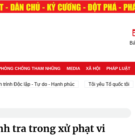
Bá
PHÒNG CHỐNG THAM NHŨNG
MEDIA
XÃ HỘI
PHÁP LUẬT
 Độc lập - Tự do - Hạnh phúc
Tôi yêu Tổ quốc tôi
ph
 tra trong xử phạt vi