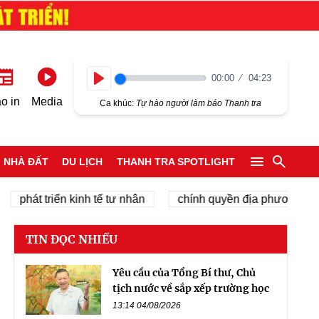
00:00
04:23
Play
o in
Media
Ca khúc:
Tự hào người làm báo Thanh tra
NHÀ ĐẤT
DU LỊCH
THANH TRA SPOTLIGHT
át triển kinh tế tư nhân
chính quyền địa phương 2 cấp
TIN ĐỌC NHIỀU
Yêu cầu của Tổng Bí thư, Chủ
tịch nước về sắp xếp trường học
13:14 04/08/2026