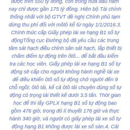
được trên 550 tỷ đồng, còn trong nửa đầu năm
nay chỉ được gần 175 tỷ đồng. Hiện bộ Tài chính
thống nhất với bộ GTVT đề nghị Chính phủ tạm
dừng thu phí đối với môtô kể từ ngày 1/1/2016.3.
Chính thức cấp Giấy phép lái xe hạng B1 số tự
độngTổng cục Đường bộ đã yêu cầu các trung
tâm sát hạch điều chỉnh sân sát hạch, lắp thiết bị
chấm điểm tự động trên ôtô... để bắt đầu kiểm
tra các học viên. Giấy phép lái xe hạng B1 số tự
động sẽ cấp cho người không hành nghề lái xe
để điều khiển ôtô số tự động chở người đến 9
chỗ ngồi; ôtô tải, kể cả ôtô tải chuyên dùng số tự
động có trọng tải thiết kế dưới 3,5 tấn. Thời gian
học để thi lấy GPLX hạng B1 số tự động bao
gồm 476 giờ, trong đó lí thuyết 176 giờ và thực
hành 340 giờ, và người có giấy phép lái xe số tự
động hạng B1 không được lái xe số sàn.4. Cải