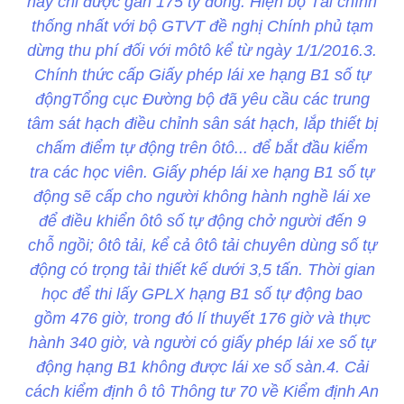
nay chỉ được gần 175 tỷ đồng. Hiện bộ Tài chính
thống nhất với bộ GTVT đề nghị Chính phủ tạm
dừng thu phí đối với môtô kể từ ngày 1/1/2016.3.
Chính thức cấp Giấy phép lái xe hạng B1 số tự
độngTổng cục Đường bộ đã yêu cầu các trung
tâm sát hạch điều chỉnh sân sát hạch, lắp thiết bị
chấm điểm tự động trên ôtô... để bắt đầu kiểm
tra các học viên. Giấy phép lái xe hạng B1 số tự
động sẽ cấp cho người không hành nghề lái xe
để điều khiển ôtô số tự động chở người đến 9
chỗ ngồi; ôtô tải, kể cả ôtô tải chuyên dùng số tự
động có trọng tải thiết kế dưới 3,5 tấn. Thời gian
học để thi lấy GPLX hạng B1 số tự động bao
gồm 476 giờ, trong đó lí thuyết 176 giờ và thực
hành 340 giờ, và người có giấy phép lái xe số tự
động hạng B1 không được lái xe số sàn.4. Cải
cách kiểm định ô tô Thông tư 70 về Kiểm định An