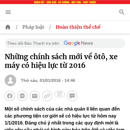
/
/
Pháp luật
Hoàn thiện thể chế
Theo dõi Báo Thanh tra trên
Những chính sách mới về ôtô, xe
máy có hiệu lực từ 2016
Thứ sáu, 01/01/2016 - 14:46
Một số chính sách của các nhà quản lí liên quan đến
các phương tiện cơ giới sẽ có hiệu lực từ hôm nay
1/1/2016. Đáng chú ý nhất trong các quy định mới là
việc yêu cầu phải có bình cứu hỏa trên ôtô và việc tạm