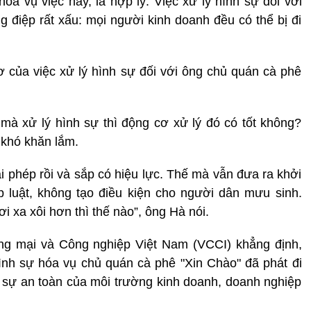
a vụ việc này, là hợp lý. Việc xử lý hình sự đối với
 điệp rất xấu: mọi người kinh doanh đều có thể bị đi
 của việc xử lý hình sự đối với ông chủ quán cà phê
mà xử lý hình sự thì động cơ xử lý đó có tốt không?
 khó khăn lắm.
ái phép rồi và sắp có hiệu lực. Thế mà vẫn đưa ra khởi
p luật, không tạo điều kiện cho người dân mưu sinh.
 xa xôi hơn thì thế nào”, ông Hà nói.
ng mại và Công nghiệp Việt Nam (VCCI) khẳng định,
nh sự hóa vụ chủ quán cà phê "Xin Chào" đã phát đi
 sự an toàn của môi trường kinh doanh, doanh nghiệp