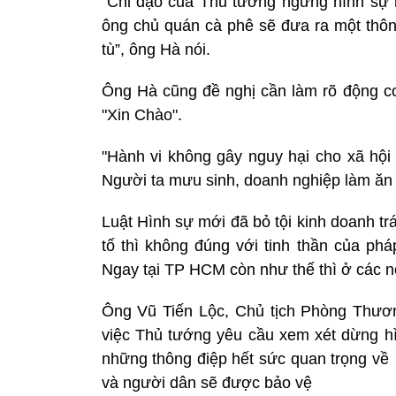
“Chỉ đạo của Thủ tướng ngừng hình sự hó
ông chủ quán cà phê sẽ đưa ra một thông
tù”, ông Hà nói.
Ông Hà cũng đề nghị cần làm rõ động cơ
"Xin Chào".
"Hành vi không gây nguy hại cho xã hội 
Người ta mưu sinh, doanh nghiệp làm ăn
Luật Hình sự mới đã bỏ tội kinh doanh tr
tố thì không đúng với tinh thần của phá
Ngay tại TP HCM còn như thế thì ở các nơi
Ông Vũ Tiến Lộc, Chủ tịch Phòng Thươ
việc Thủ tướng yêu cầu xem xét dừng hì
những thông điệp hết sức quan trọng về
và người dân sẽ được bảo vệ