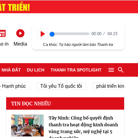
00:00
04:23
Play
o in
Media
Ca khúc:
Tự hào người làm báo Thanh tra
NHÀ ĐẤT
DU LỊCH
THANH TRA SPOTLIGHT
h phúc
Tôi yêu Tổ quốc tôi
phát triển kinh tế tư nhân
TIN ĐỌC NHIỀU
Tây Ninh: Công bố quyết định
thanh tra hoạt động kinh doanh
vàng trang sức, mỹ nghệ tại 5