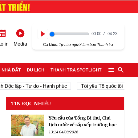
00:00
04:23
Play
o in
Media
Ca khúc:
Tự hào người làm báo Thanh tra
NHÀ ĐẤT
DU LỊCH
THANH TRA SPOTLIGHT
ập - Tự do - Hạnh phúc
Tôi yêu Tổ quốc tôi
phát triể
TIN ĐỌC NHIỀU
Yêu cầu của Tổng Bí thư, Chủ
tịch nước về sắp xếp trường học
13:14 04/08/2026