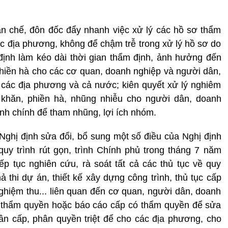
ạn chế, đôn đốc đẩy nhanh việc xử lý các hồ sơ thẩm
ác địa phương, không để chậm trễ trong xử lý hồ sơ do
định làm kéo dài thời gian thẩm định, ảnh hưởng đến
 phiền hà cho các cơ quan, doanh nghiệp và người dân,
ủa các địa phương và cả nước; kiên quyết xử lý nghiêm
 khăn, phiền hà, nhũng nhiễu cho người dân, doanh
hành chính để tham nhũng, lợi ích nhóm.
 Nghị định sửa đổi, bổ sung một số điều của Nghị định
y trình rút gọn, trình Chính phủ trong tháng 7 năm
p tục nghiên cứu, rà soát tất cả các thủ tục về quy
 thi dự án, thiết kế xây dựng công trình, thủ tục cấp
nghiệm thu... liên quan đến cơ quan, người dân, doanh
eo thẩm quyền hoặc báo cáo cấp có thẩm quyền để sửa
n cấp, phân quyền triệt để cho các địa phương, cho