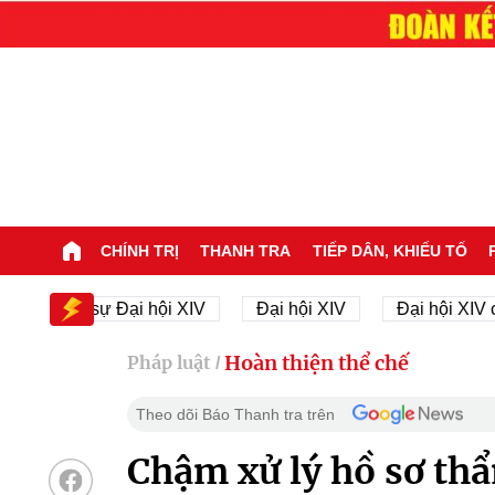
CHÍNH TRỊ
THANH TRA
TIẾP DÂN, KHIẾU TỐ
ân sự Đại hội XIV
Đại hội XIV
Đại hội XIV của Đản
Hoàn thiện thể chế
Pháp luật
/
Theo dõi Báo Thanh tra trên
Chậm xử lý hồ sơ thẩ