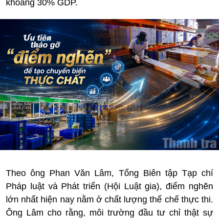
khoảng 30% GDP.
Theo ông Phan Văn Lâm, Tổng Biên tập Tạp chí
Pháp luật và Phát triển (Hội Luật gia), điểm nghẽn
lớn nhất hiện nay nằm ở chất lượng thể chế thực thi.
Ông Lâm cho rằng, môi trường đầu tư chỉ thật sự