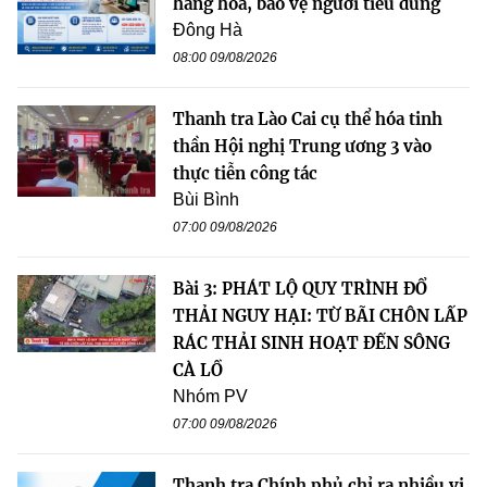
hàng hóa, bảo vệ người tiêu dùng
Đông Hà
08:00 09/08/2026
Thanh tra Lào Cai cụ thể hóa tinh
thần Hội nghị Trung ương 3 vào
thực tiễn công tác
Bùi Bình
07:00 09/08/2026
Bài 3: PHÁT LỘ QUY TRÌNH ĐỔ
THẢI NGUY HẠI: TỪ BÃI CHÔN LẤP
RÁC THẢI SINH HOẠT ĐẾN SÔNG
CÀ LỒ
Nhóm PV
07:00 09/08/2026
Thanh tra Chính phủ chỉ ra nhiều vi