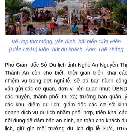
Vẻ đẹp thơ mộng, yên bình, bãi biển Cửa Hiền
(Diễn Châu) luôn "hút du khách. Ảnh: Thế Thắng
Phó Giám đốc Sở Du lịch tỉnh Nghệ An Nguyễn Thị
Thành An còn cho biết, thời gian triển khai các
nhiệm vụ trong đợt nghỉ lễ, sở đã ban hành công
văn gửi các cơ quan, đơn vị liên quan như: UBND
các huyện, thành phố, thị xã; trưởng ban quản lý
các khu, điểm du lịch; giám đốc các cơ sở kinh
doanh dịch vụ du lịch nhằm phối hợp, triển khai các
nội dung để đảm bảo an ninh, an toàn cho khách du
lịch, giữ gìn môi trường du lịch dịp lễ 30/4, 01/5