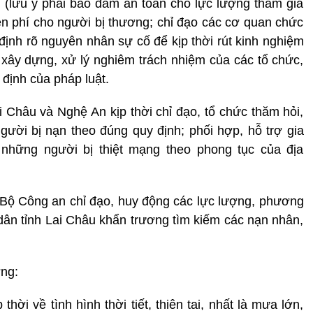
 (lưu ý phải bảo đảm an toàn cho lực lượng tham gia
n phí cho người bị thương; chỉ đạo các cơ quan chức
định rõ nguyên nhân sự cố để kịp thời rút kinh nghiệm
 xây dựng, xử lý nghiêm trách nhiệm của các tổ chức,
định của pháp luật.
i Châu và Nghệ An kịp thời chỉ đạo, tổ chức thăm hỏi,
người bị nạn theo đúng quy định; phối hợp, hỗ trợ gia
những người bị thiệt mạng theo phong tục của địa
Bộ Công an chỉ đạo, huy động các lực lượng, phương
 dân tỉnh Lai Châu khẩn trương tìm kiếm các nạn nhân,
ng:
thời về tình hình thời tiết, thiên tai, nhất là mưa lớn,