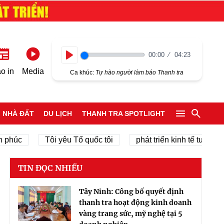
00:00
04:23
Play
o in
Media
Ca khúc:
Tự hào người làm báo Thanh tra
NHÀ ĐẤT
DU LỊCH
THANH TRA SPOTLIGHT
c
Tôi yêu Tổ quốc tôi
phát triển kinh tế tư nhân
TIN ĐỌC NHIỀU
Tây Ninh: Công bố quyết định
thanh tra hoạt động kinh doanh
vàng trang sức, mỹ nghệ tại 5