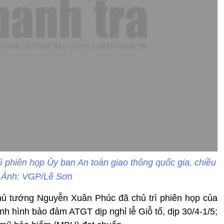
phiên họp Ủy ban An toàn giao thông quốc gia, chiều
. Ảnh: VGP/Lê Sơn
Thủ tướng Nguyễn Xuân Phúc đã chủ trì phiên họp của
nh hình bảo đảm ATGT dịp nghỉ lễ Giỗ tổ, dịp 30/4-1/5;