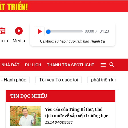
00:00
04:23
Play
o in
Media
Ca khúc:
Tự hào người làm báo Thanh tra
NHÀ ĐẤT
DU LỊCH
THANH TRA SPOTLIGHT
nh phúc
Tôi yêu Tổ quốc tôi
phát triển kinh tế tư nhâ
TIN ĐỌC NHIỀU
Yêu cầu của Tổng Bí thư, Chủ
tịch nước về sắp xếp trường học
13:14 04/08/2026