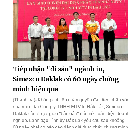
Tiếp nhận "di sản" ngành in,
Simexco Daklak có 60 ngày chứng
minh hiệu quả
(Thanh tra)- Không chỉ tiếp nhận quyền đại diện phần vố
nhà nước tại Công ty TNHH MTV In Đắk Lắk, Simexco
Daklak còn được giao "bài toán" đổi mới toàn diện doan
nghiệp. Lãnh đạo Tỉnh ủy Đắk Lắk yêu cầu sau khoảng
60 ngày phải có báo cáo đánh giá thực chất, chứng minh