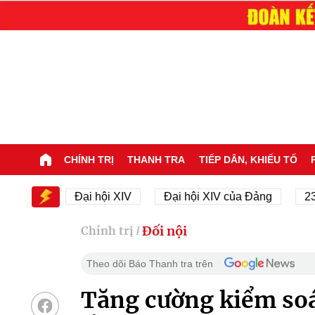
CHÍNH TRỊ
THANH TRA
TIẾP DÂN, KHIẾU TỐ
XIV
Đại hội XIV
Đại hội XIV của Đảng
23/11/1
Đối nội
Chính trị
/
Theo dõi Báo Thanh tra trên
Tăng cường kiểm soá