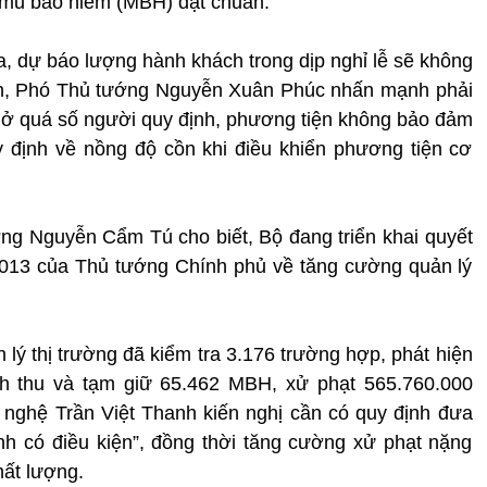
h mũ bảo hiểm (MBH) đạt chuẩn.
, dự báo lượng hành khách trong dịp nghỉ lễ sẽ không
iên, Phó Thủ tướng Nguyễn Xuân Phúc nhấn mạnh phải
hở quá số người quy định, phương tiện không bảo đảm
 định về nồng độ cồn khi điều khiển phương tiện cơ
g Nguyễn Cẩm Tú cho biết, Bộ đang triển khai quyết
/3/2013 của Thủ tướng Chính phủ về tăng cường quản lý
 lý thị trường đã kiểm tra 3.176 trường hợp, phát hiện
ch thu và tạm giữ 65.462 MBH, xử phạt 565.760.000
nghệ Trần Việt Thanh kiến nghị cần có quy định đưa
 có điều kiện”, đồng thời tăng cường xử phạt nặng
ất lượng.