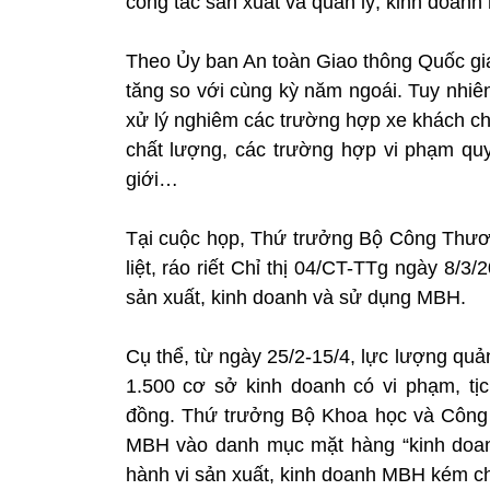
công tác sản xuất và quản lý, kinh doan
Theo Ủy ban An toàn Giao thông Quốc gia
tăng so với cùng kỳ năm ngoái. Tuy nh
xử lý nghiêm các trường hợp xe khách c
chất lượng, các trường hợp vi phạm quy
giới…
Tại cuộc họp, Thứ trưởng Bộ Công Thươn
liệt, ráo riết Chỉ thị 04/CT-TTg ngày 8
sản xuất, kinh doanh và sử dụng MBH.
Cụ thể, từ ngày 25/2-15/4, lực lượng quản
1.500 cơ sở kinh doanh có vi phạm, tị
đồng. Thứ trưởng Bộ Khoa học và Công 
MBH vào danh mục mặt hàng “kinh doanh
hành vi sản xuất, kinh doanh MBH kém ch