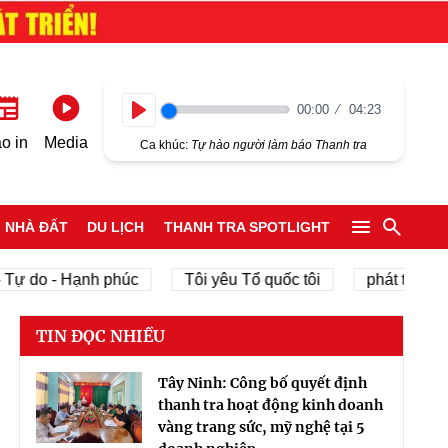
00:00
04:23
Play
o in
Media
Ca khúc:
Tự hào người làm báo Thanh tra
NHÀ ĐẤT
DU LỊCH
THANH TRA SPOTLIGHT
o - Hạnh phúc
Tôi yêu Tổ quốc tôi
phát triển kinh tế
TIN ĐỌC NHIỀU
Tây Ninh: Công bố quyết định
thanh tra hoạt động kinh doanh
vàng trang sức, mỹ nghệ tại 5