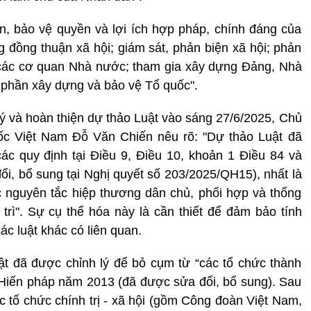
iện, bảo vệ quyền và lợi ích hợp pháp, chính đáng của
 đồng thuận xã hội; giám sát, phản biện xã hội; phản
 các cơ quan Nhà nước; tham gia xây dựng Đảng, Nhà
 phần xây dựng và bảo vệ Tổ quốc".
 lý và hoàn thiện dự thảo Luật vào sáng 27/6/2025, Chủ
ốc Việt Nam Đỗ Văn Chiến nêu rõ: "Dự thảo Luật đã
ác quy định tại Điều 9, Điều 10, khoản 1 Điều 84 và
i, bổ sung tại Nghị quyết số 203/2025/QH15), nhất là
ác nguyên tắc hiệp thương dân chủ, phối hợp và thống
ì". Sự cụ thể hóa này là cần thiết để đảm bảo tính
ác luật khác có liên quan.
t đã được chỉnh lý để bỏ cụm từ “các tổ chức thành
Hiến pháp năm 2013 (đã được sửa đổi, bổ sung). Sau
ác tổ chức chính trị - xã hội (gồm Công đoàn Việt Nam,