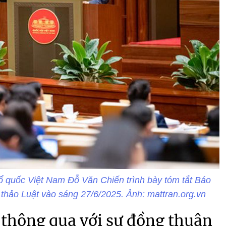
ổ quốc Việt Nam Đỗ Văn Chiến trình bày tóm tắt Báo
ự thảo Luật vào sáng 27/6/2025. Ảnh: mattran.org.vn
 thông qua với sự đồng thuận