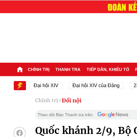
CHÍNH TRỊ
THANH TRA
TIẾP DÂN, KHIẾU TỐ
IV
Đại hội XIV
Đại hội XIV của Đảng
23/11/19
Đối nội
Chính trị
/
Theo dõi Báo Thanh tra trên
Quốc khánh 2/9, Bộ 