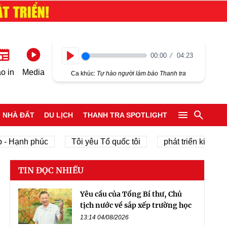
00:00
04:23
Play
o in
Media
Ca khúc:
Tự hào người làm báo Thanh tra
NHÀ ĐẤT
DU LỊCH
THANH TRA SPOTLIGHT
h phúc
Tôi yêu Tổ quốc tôi
phát triển kinh tế tư nhâ
TIN ĐỌC NHIỀU
Yêu cầu của Tổng Bí thư, Chủ
tịch nước về sắp xếp trường học
13:14 04/08/2026