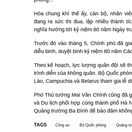
Hòa chung khí thế ấy, cán bộ, nhân vi
đang ra sức thi đua, lập nhiều thành tí
nghĩa hướng tới kỷ niệm 80 năm Ngày t
Trước đó vào tháng 5, Chính phủ đã gi
diễu binh, duyệt binh kỷ niệm 80 năm C
Theo kế hoạch, lực lượng quân đội sẽ th
trình diễn của không quân. Bộ Quốc phòn
Lào, Campuchia và Belarus tham gia lễ di
Phó Thủ tướng Mai Văn Chính cũng đã g
và Du lịch phối hợp cùng thành phố Hà N
Quảng trường Ba Đình để bảo đảm không g
TAGS
Công an
Bộ Quốc phòng
Quảng tr