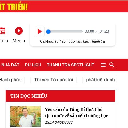
00:00
04:23
Play
o in
Media
Ca khúc:
Tự hào người làm báo Thanh tra
NHÀ ĐẤT
DU LỊCH
THANH TRA SPOTLIGHT
phúc
Tôi yêu Tổ quốc tôi
phát triển kinh tế tư nhân
TIN ĐỌC NHIỀU
Yêu cầu của Tổng Bí thư, Chủ
tịch nước về sắp xếp trường học
13:14 04/08/2026