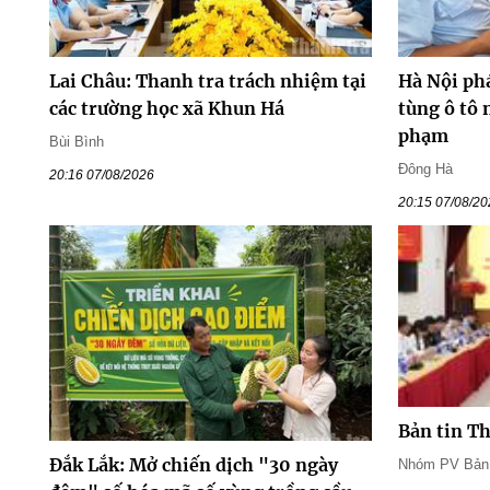
Lai Châu: Thanh tra trách nhiệm tại
Hà Nội ph
các trường học xã Khun Há
tùng ô tô 
phạm
Bùi Bình
Đông Hà
20:16 07/08/2026
20:15 07/08/2
Bản tin T
Đắk Lắk: Mở chiến dịch "30 ngày
Nhóm PV Bản t