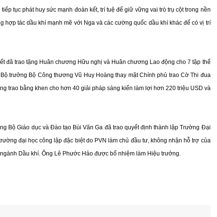
iếp tục phát huy sức mạnh đoàn kết, trí tuệ để giữ vững vai trò trụ cột trong nền
ộng hợp tác dầu khí mạnh mẽ với Nga và các cường quốc dầu khí khác để có vị trí
ết đã trao tặng Huân chương Hữu nghị và Huân chương Lao động cho 7 tập thể
nh. Bộ trưởng Bộ Công thương Vũ Huy Hoàng thay mặt Chính phủ trao Cờ Thi đua
cũng trao bằng khen cho hơn 40 giải pháp sáng kiến làm lợi hơn 220 triệu USD và
ởng Bộ Giáo dục và Đào tạo Bùi Văn Ga đã trao quyết định thành lập Trường Đại
trường đại học công lập đặc biệt do PVN làm chủ đầu tư, không nhận hỗ trợ của
 ngành Dầu khí. Ông Lê Phước Hảo được bổ nhiệm làm Hiệu trưởng.